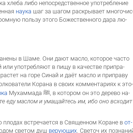
а хлеба либо непосредственное упот­реб­ле­ние
менная
наука
шаг за шагом раскрывает мно­го­чис
ромную пользу этого Божественного дара лю­
анены в Шаме. Они дают масло, которое часто
или употребляют в пищу в качестве прип­ра­
астет на горе Синай и даёт масло и припра­ву
олкователи Корана в своих коммента­риях к это
ока
Мухаммада
ﷺ
, в котором он это дерево на­
е еду маслом и умащайтесь им, ибо оно всхо­дит
о плодах встречается в Священном Коране в
от­
подом светом душ
верующих
. Светоч их поз­на­ни