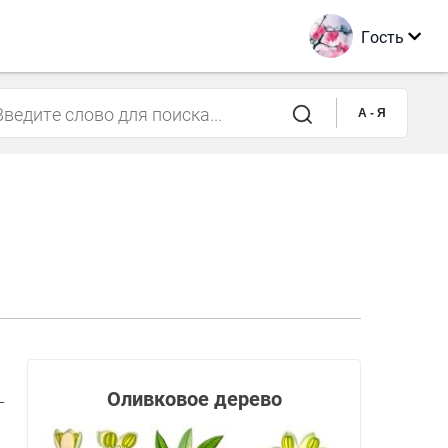
Гость
A - Я
Оливковое дерево
­