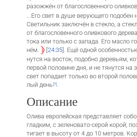
разожжён от благословенного оливков
...Его свет в душе верующего подобен 
Светильник заключён в стекло, а сте
от благословенного оливкового дерева
то­ка или только с запада. Его масло 
нём.
24:35
. Ещё одной особенностью
нут­ся на восток, подобно деревьям, 
пер­вой половине дня, и не тянутся на
свет по­падает только во второй полов
лый день
.
Описание
Олива европейская представляет собой 
гладким, с зеленовато-серой корой; поз
тигает в высоту от 4 до 10 метров. К