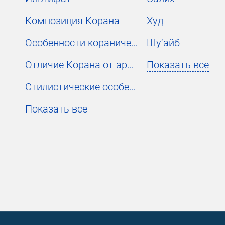
Композиция Корана
Худ
Особенности коранического стиля
Шу‘айб
Отличие Корана от арабской прозы и поэзии
Показать все
Стилистические особенности неподражаемости Корана
Показать все