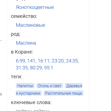
Ясноткоцветные
семейство:
Маслиновые
род:
­
Маслина
в Коране:
6:99
,
141
;
16:11
;
23:20
;
24:35
;
31:35
;
80:29
;
95:1
теги:
Напитки
Огонь и свет
Деревья
и кустарники
Растительная пища
я
ключевые слова: