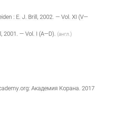
eiden :
E. J. Brill
, 2002. — Vol. XI (V—
l
, 2001. — Vol. I
(A—D)
.
(англ.)
cademy.org: Академия Корана. 2017