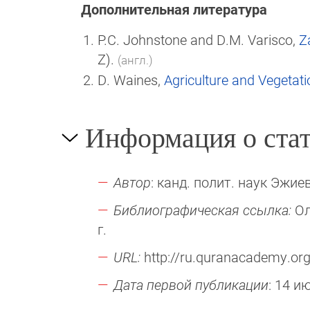
Дополнительная литература
P.C. Johnstone and D.M. Varisco,
Z
Z).
(англ.)
D. Waines,
Agriculture and Vegetati
Информация о стат
Автор
: канд. полит. наук Эжиев
Библиографическая ссылка:
Ол
г.
URL:
http://ru.quranacademy.org
Дата первой публикации
: 14 и