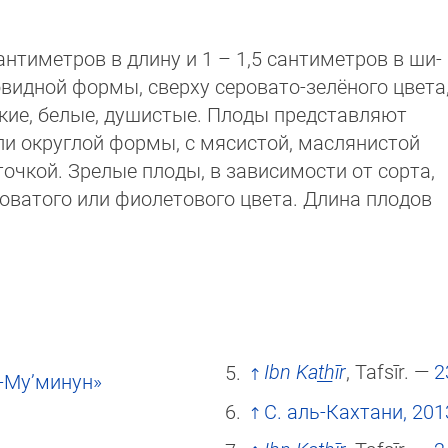
антиметров в длину и 1 – 1,5 сантиметров в ши­
овидной формы, сверху серовато-зелёного цве­та
кие, белые, душистые. Плоды представля­ют
и округлой формы, с мясистой, маслянис­той
чкой. Зрелые плоды, в зависимости от сор­та,
ловатого или фиолетового цвета. Длина пло­дов
Ibn Kat̲h̲īr
, Tafsīr. —
2
-Му’минун»
С. аль-Кахтани, 201