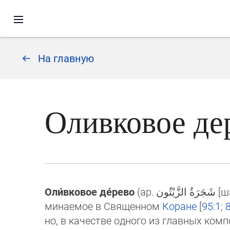
На главную
Оливковое де
Оли́вковое де́рево
(ар.
شَجَرَةُ الزَّيْتُون
[ш
ми­нае­мое в Священном
Коране
[
95:1
;
но, в качестве одного из главных комп