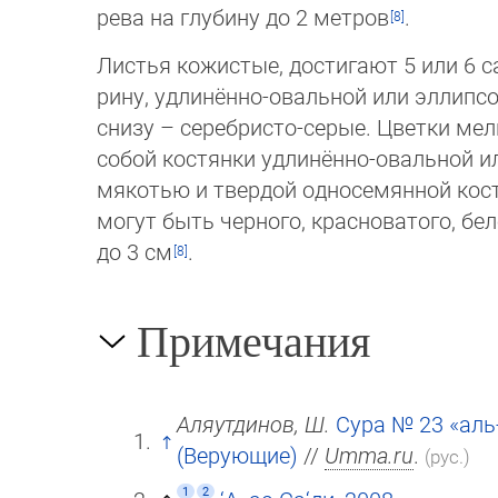
ре­ва на глубину до 2 метров
.
Листья кожистые, достигают 5 или 6 с
ри­ну, удлинённо-овальной или эллипс
снизу – серебристо-серые. Цветки мел
собой костянки удлинённо-овальной ил
мякотью и твердой односемянной косто
могут быть черного, красноватого, бе
до 3 см
.
Примечания
Аляутдинов, Ш.
Сура № 23 «аль
(Верующие)
//
Umma.ru
.
(рус.)
1
2