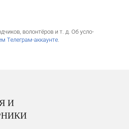
чи­ков, волон­тёров и т. д. Об ус­ло­
ем Те­ле­грам-ак­каунте
.
Я И
РНИКИ