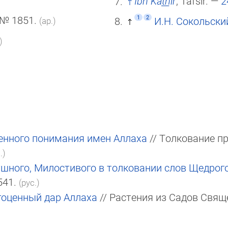
Ibn Kat̲h̲īr
, Tafsīr. —
2
— № 1851.
1
2
И.Н. Сокольски
(ар.)
)
енного понимания имен Аллаха
// Толкование пр
.)
шного, Милостивого в толковании слов Щедрог
541.
(рус.)
гоценный дар Аллаха
// Растения из Садов Свящ