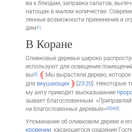
ва к блюдам, заправка салатов, выпечк
на­то­щак в малом количестве. Совре
лен­ные возможности применения и ог
дям
.
В Коране
Оливковые деревья широко распростр
используют для освещения помещений 
вы
:
Мы вырастили дерево, которое р
для
вку­шаю­щих
23:20
. Некоторые т
му аяту при­водят высказывание
прор
зы­ва­ет бла­гословенным: «
Приправляйт
на бла­гословенных деревьях
»
.
Упоминание об оливковом дереве и ег
кро­вении
, касающегося озарения Гос