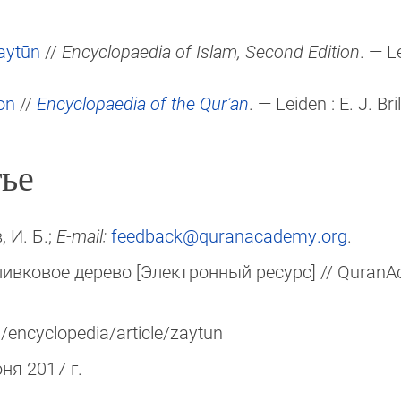
aytūn
//
Encyclopaedia of Islam, Second Edition
. — L
on
//
Encyclopaedia of the Qurʾān
. — Leiden :
E. J. Bril
ье
, И. Б.;
E-mail:
feedback@quranacademy.org
.
ивковое дерево [Электронный ресурс] // QuranA
/encyclopedia/article/zaytun
юня 2017 г.