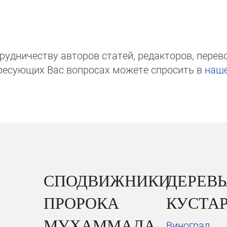
д­ни­чест­ву авторов статей, редакто­ров, пере­вод­
ре­сую­щих Вас вопросах мо­же­те спросить в
на­ш
СПОДВИЖНИКИ
ДЕРЕВЬ
ПРОРОКА
КУСТА
МУХАММАДА
Виноград