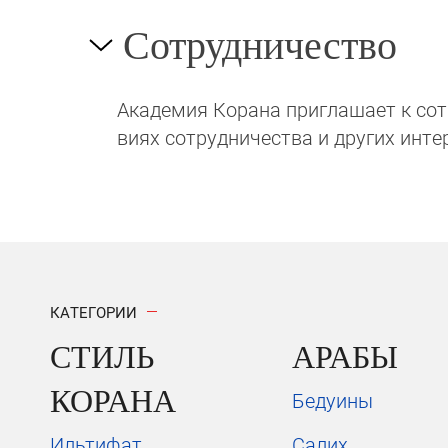
Сотрудничество
Академия Корана при­гла­ша­ет к сотру
виях сотрудни­чест­ва и других инте
КАТЕГОРИИ
СТИЛЬ
АРАБЫ
КОРАНА
Бедуины
Ильтифат
Салих