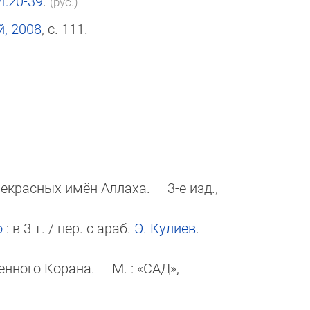
4:20-39
.
(рус.)
й, 2008
, с. 111.
екрасных имён Аллаха. — 3-е изд.,
о
: в 3 т. / пер. с араб.
Э. Кулиев
. —
енного Корана. —
М
. : «САД»,