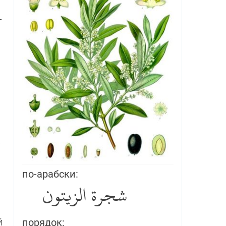
­
­
по-арабски:
شجرة الزيتون
й
порядок: