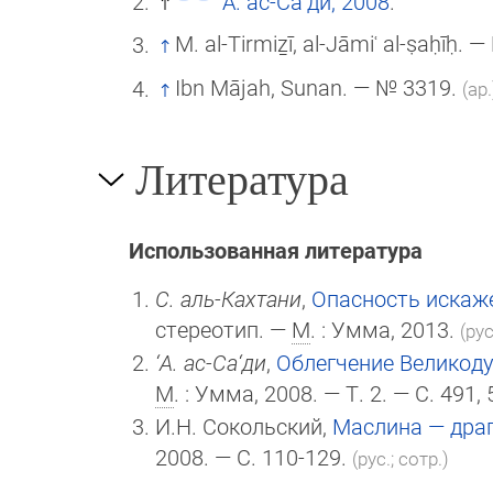
‘А. ас-Са‘ди, 2008
.
M. al-Tirmiẕī, al-Jāmiʿ al-ṣaḥīḥ. 
Ibn Mājah, Sunan. — № 3319.
(ар.
Литература
Использованная литература
С. аль-Кахтани
,
Опасность искаж
стереотип. —
М
. : Умма, 2013.
(рус
‘А. ас-Са‘ди
,
Облегчение Великоду
М
. : Умма, 2008. — Т. 2. — С. 491, 
И.Н. Сокольский,
Маслина — дра
2008. — С. 110-129.
(рус.; сотр.)