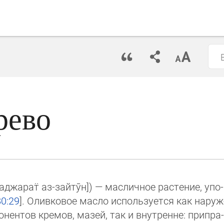
рево
аджарат̈ аз-зайтӯн]‎) — масличное растение, упо­
80:29
]. Оливковое масло используется как наруж
онентов кремов, мазей, так и внутренне: припра­