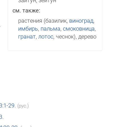
зайтун, зейтун
см. также:
растения (базилик,
виноград
,
,
имбирь
,
пальма
,
смоковница
,
гранат
,
лотос
, чеснок), дерево
3:1-29
.
(рус.)
3
.