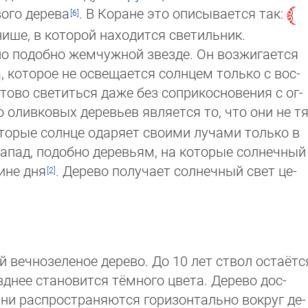
ого дерева
. В Коране это описывает­ся так:
нише, в которой находится светильник.
кло подобно жемчужной звезде. Он возжигается
, которое не освещается солнцем только с вос­
готово светиться даже без соприкосновения с ог­
 оливковых деревьев является то, что они не тя
которые солнце одаряет своими лучами только в
 запад, подобно деревьям, на которые солнеч­ный
ине дня
. Дерево получает солнечный свет це­
вечнозеленое дерево. До 10 лет ствол ос­та­ёт­с
днее становится тёмного цвета. Де­ре­во дос­
орни распространяются горизонтально вокруг де­