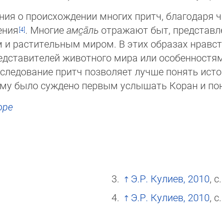
ения о происхождении многих притч, благодаря 
ения
. Многие
амс̱а̄ль
отражают быт, представл
расти­тель­ным миром. В этих образах нравствен­
редставителей животного мира или особенностям
Исследование притч позволяет лучше понять ис
о­ро­му было суждено первым услышать Коран и п
оре
Э.Р. Кулиев, 2010
, с
Э.Р. Кулиев, 2010
, с