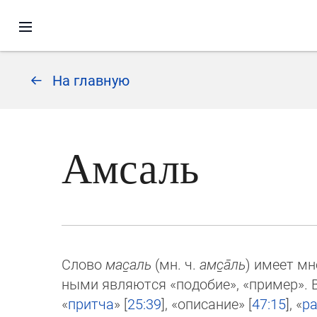
На главную
Амсаль
Слово
мас̱аль
(мн. ч.
амс̱а̄ль
) имеет мн
ны­ми являются «подо­бие», «пример». 
«
притча
» [
25:39
], «описание» [
47:15
], «
ра