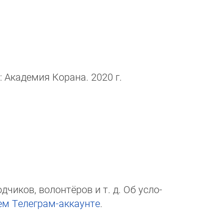
: Академия Корана. 2020 г.
чи­ков, волон­тёров и т. д. Об ус­ло­
ем Те­ле­грам-ак­каунте
.