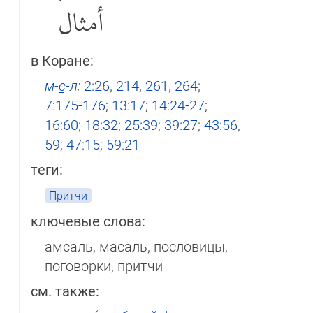
أمثال‎
в Коране:
м-с̱-л
:
2:26
,
214
,
261
,
264
;
7:175-176
;
13:17
;
14:24-27
;
16:60
;
18:32
;
25:39
;
39:27
;
43:56
,
­
59
;
47:15
;
59:21
теги:
Притчи
ключевые слова:
амсаль, масаль, пословицы,
поговорки, притчи
см. также: