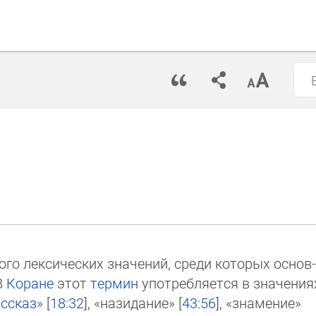
ого лексических значений, среди которых ос­нов­
В
Коране
этот
термин
употре­бля­ет­ся в зна­че­ни­я
ссказ
» [
18:32
], «назидание» [
43:56
], «зна­ме­ние»