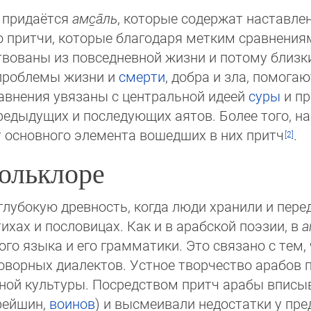
 придаётся
амс̱а̄ль
, которые содержат наставле
о притчи, которые благодаря метким сравнения
твованы из повседневной жизни и потому близки
 проблемы жизни и
смерти
, добра и зла, помога
авнения увя­за­ны с центральной идеей
суры
и пр
дыдущих и по­сле­ду­ю­щих аятов. Более того, н
от основного элемента вошедших в них притч
.
ольклоре
лубокую древность, когда люди хранили и перед
тихах и пословицах. Как и в арабской поэзии, в
а
ого языка и его грамматики. Это связано с тем,
ворных диалектов. Устное творчество ара­бов п
ной культуры. Посредством притч арабы вписыв
арейшин,
воинов
) и высмеивали не­до­ста­т­ки у пр