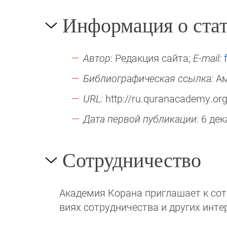
Информация о стат
Автор
: Редакция сайта;
E-mail:
Библиографическая ссылка:
Ам
URL:
http://ru.quranacademy.org
Дата первой публикации
: 6 де
Сотрудничество
Академия Корана при­гла­ша­ет к сотру
виях сотрудни­чест­ва и других инте