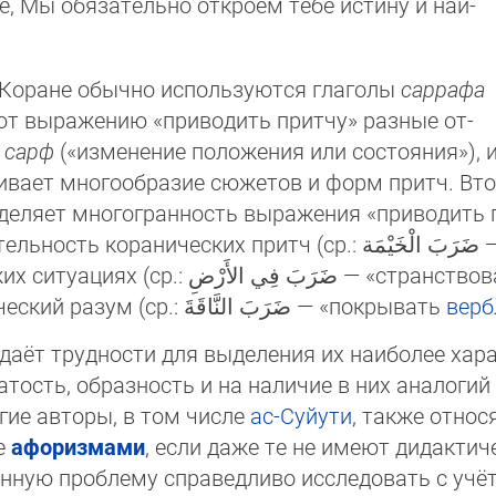
, Мы обязательно откроем тебе ис­ти­ну и наи­
Коране обычно используются глаголы
саррафа
ют выражению «при­во­дить притчу» разные от­
у
сарф
(«изменение положения или состоя­ния»), 
же­ние صَرَّفَ مَثَلاً под­чёр­ки­ва­ет многообразие сюжетов и фор
деляет мно­гог­ранность выражения «приводить 
тч (ср.: ضَرَبَ الْخَيْمَة — «ус­та­нав­ли­вать палатку»), на
ствовать по земле»), на их созидательное,
инициирующее воз­действие на человеческий ра­зум (ср.: ضَرَبَ النَّاقَةَ — «покрывать
верб
даёт трудности для выделения их наиболее хар
тость, образность и на наличие в них аналогий 
ногие авторы, в том числе
ас-Суйути
, также относ
е
афоризмами
, если даже те не имеют дидакти
ан­ную про­б­ле­му справедливо исследовать с у