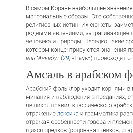
В самом Коране наибольшее значение
материальные образы. Это собственн
религиозных истин. Их сю­жеты заимс
род­ными явлениями, затрагиваю­щие
человека и природы. Нередко такие ср
котором концентрируются значения пре
аль-‘Ан­ка­бӯт
(
29
, «Па­ук») происходят 
Амсаль в арабском ф
Арабский фольклор уходит корнями в г
ми­на­ния и наблюдения в преданиях, с
яв­ших­ся правил классического арабск
отражение
лексика
и грамматика разго
отражая особенности говора и племен
щих­ся предков (родоначальников, ст