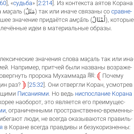
:60
], «
судьба
» [
2:214
]. Из контекста аятов Ко­ра­на
а
мас̱аль
(مَثَلٌ) так или ина­че свя­за­ны со
срав­не­
ьшее значение придаётся
амс̱а̄ль
(أَ‍‍مْثَالٌ), ко­то­рые
твлечённые идеи в материальные образы.
 лексические значения слова
мас̱аль
так или ина
ей. На­при­мер, притчей были названы воз­ра­же­
провергнуть пророка Мухаммада
ﷺ
:
По­че­му
ин раз?
25:32
. Они отвергли Коран, ус­мот­рев
ущи­ми
Писаниями
. Но ведь
ниспосла­ние Ко­ра­на
корее наоборот, это является его преиму­щес­
ми
, ограниченными простран­ст­вен­но-вре­мен­ны­
бегают люди, не всегда ока­зы­ва­ют­ся пра­виль­
я
в Коране всегда пра­в­ди­вы и безуко­риз­нен­ны: