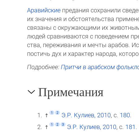
Аравийские
пре­да­ния сохранили свед
их значения и об­сто­я­тель­ства примен
свя­заны с окружающими их животным и 
людей сравнива­ют­ся с поведением п
ства, переживания и меч­ты арабов. 
пос­тичь дух и характер народа, ко­т
Подробнее:
Притчи в арабском фолькл
Примечания
1
2
Э.Р. Кулиев, 2010
, с.
180
.
1
2
3
Э.Р. Кулиев, 2010
, с.
181
.