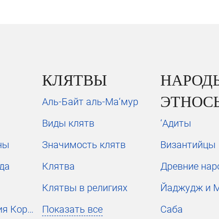
КЛЯТВЫ
НАРОД
ЭТНОС
Аль-Байт аль-Ма‘мур
Виды клятв
‘Адиты
ны
Значимость клятв
Византийцы
да
Клятва
Древние на
Клятвы в религиях
Йаджудж и 
Украшение чтения Корана
Показать все
Саба