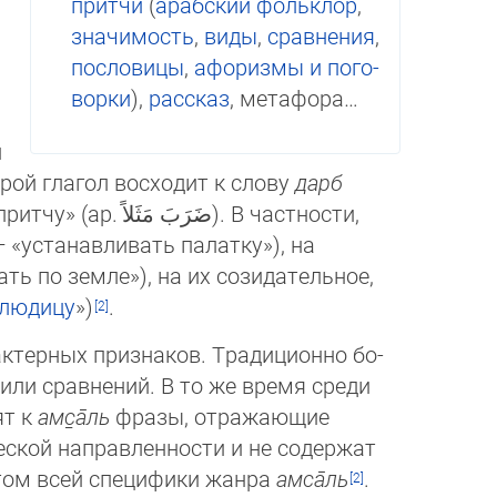
притчи
(
арабский фольклор
,
зна­чи­мость
,
виды
,
срав­не­ния
,
пословицы
,
афориз­мы и по­го­
ворки
),
рассказ
, метафора…
и
м притч. Второй глагол восходит к слову
дарб
притчу» (ар.
ضَرَبَ مَثَلاً
‎). В частности,
люди­цу
»)
.
актерных признаков. Традиционно бо­
или сравнений. В то же время сре­ди
ят к
амс̱а̄ль
фразы, отражающие
ческой направленности и не содержат
чётом всей специфики жанра
амса̄ль
.