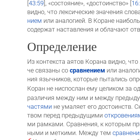
[
43:59
], «состояние», «до­сто­инство» [
16
видно, что лексические значения слов
ни­ем
или аналогией. В Коране наибол
со­дер­жат наставления и облачают о
Определение
Из контекста аятов Корана видно, что
че свя­за­ны со
сравнением
или аналоги
ния язычников, ко­то­рые пытались о
Коран не ниспослан ему целиком за од
различия между ним и между предыд
частями
не умаляет его достоинств. С
твом перед пре­ды­ду­щи­ми
откровения
ми рамками. Срав­не­ния, к которым при
ными и меткими. Между тем
сравнени