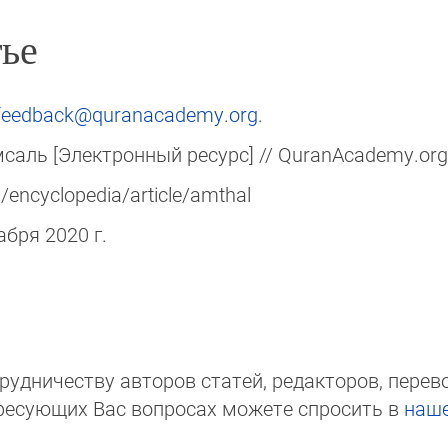
ье
feedback@quranacademy.org
.
саль [Электронный ресурс] // QuranAcademy.org
/encyclopedia/article/amthal
кабря 2020 г.
д­ни­чест­ву авторов статей, редакто­ров, пере­вод­
ре­сую­щих Вас вопросах мо­же­те спросить в
на­ш