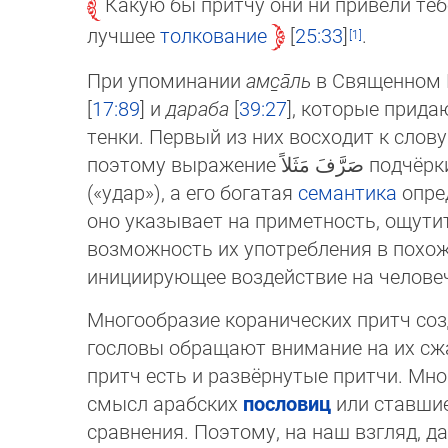
Какую бы притчу они ни привели тебе
луч­шее
толкование
25:33
.
При упоминании
амс̱а̄ль
в Священном 
[
17:89
] и
дараба
[
39:27
], которые прида
тен­ки. Первый из них восходит к слов
поэтому выра
(«удар»), а его богатая
семантика
оп­ре
оно ука­зы­ва­ет на приметность, ощу­титель­ность коранических при
возможность их употребления в похожих си­туа­ци­ях (ср.: ضَرَبَ فِي الأَرْضِ — «стран
Многообразие коранических притч соз
гос­ловы об­ращают внимание на их сжа
притч есть и раз­вёр­ну­­тые притчи. М
смысл арабских
пословиц
или став­ши
сравнения. Поэтому, на наш взгляд, д