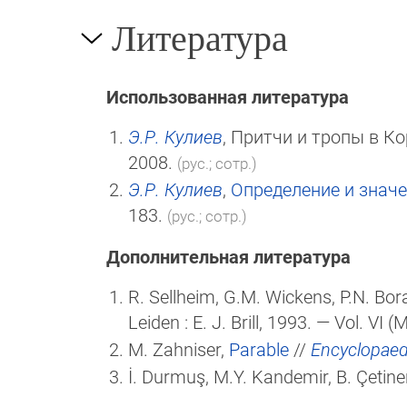
Литература
Использованная литература
Э.Р. Кулиев
, Притчи и тропы в Ко
2008.
(рус.; сотр.)
Э.Р. Кулиев
,
Определение и знач
183.
(рус.; сотр.)
Дополнительная литература
R. Sellheim, G.M. Wickens, P.N. Bor
Leiden :
E. J. Brill
, 1993. — Vol. VI 
M. Zahniser,
Parable
//
Encyclopaedi
İ. Durmuş, M.Y. Kandemir, B. Çetine