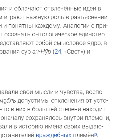
ния и облачают отвлечённые идеи в
м играют важную роль в разъяснении
 и понятны каждому. Аналогии с при­
ют осознать онтологическое един­ство
едставляют собой смыс­ло­вое ядро, в
азвания сур
ан-Нӯр
(
24
, «Свет») и
авали свои мысли и чувства, вос­по­
мс̱а̄ль
допустимы отклонения от ус­то­
 что в них в большей степени находит
оначалу сохранялось внутри пле­ме­ни,
а­ли в историю имена своих вы­даю­
едставите­лей
вра­ж­дебных
пле­мён
.