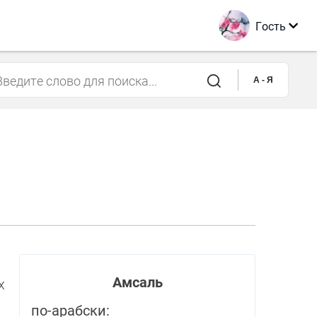
Гость
A - Я
Амсаль
х
по-арабски: