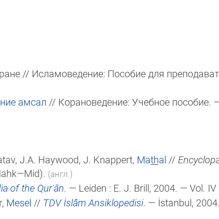
ране // Исламоведение: Пособие для преподавате
ение амсал
// Корановедение: Учебное пособие. 
atav, J.A. Haywood, J. Knappert,
Mat̲h̲al
//
Encyclopa
(Mahk—Mid).
(англ.)
a of the Qurʾān
. — Leiden :
E. J. Brill
, 2004. — Vol. IV
r,
Mesel
//
TDV İslâm Ansiklopedisi
. — İstanbul, 2004