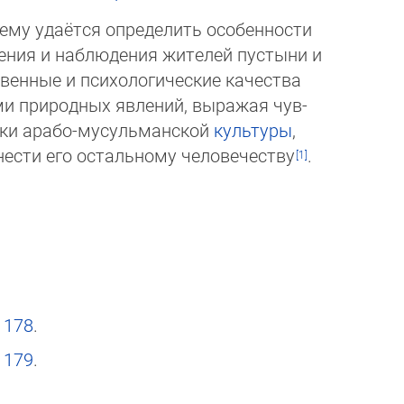
чему удаётся определить особеннос­ти
ения и наблюдения жителей пустыни и
ные и пси­хо­ло­ги­че­ские качества
и природных явлений, выра­жая чув­
токи арабо-мусульманской
культуры
,
онести его остальному человечеству
.
.
178
.
.
179
.