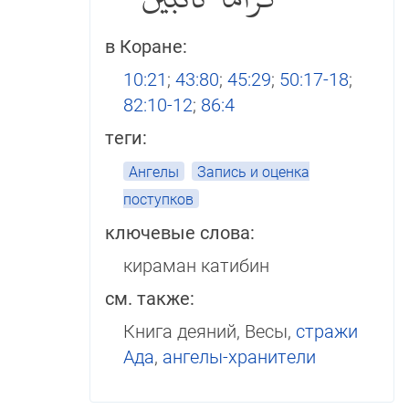
كراما كاتبين
в Коране:
10:21
;
43:80
;
45:29
;
50:17-18
;
82:10-12
;
86:4
теги:
Ангелы
Запись и оценка
поступков
ключевые слова:
кираман катибин
см. также:
Книга деяний, Весы,
стражи
Ада
,
ангелы-хранители