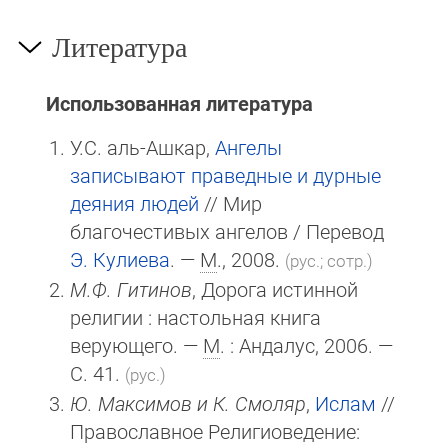
Литература
Использованная литература
У.С. аль-Ашкар,
Ангелы
записывают праведные и дурные
деяния людей
// Мир
благочестивых ангелов / Перевод
Э. Кулиева
. —
М
., 2008.
(рус.; сотр.)
М.Ф. Гитинов
, Дорога истинной
религии : настольная книга
верующего. —
М
. : Андалус, 2006. —
С. 41.
(рус.)
Ю. Максимов и К. Смоляр
,
Ислам
//
Православное Религиоведение: