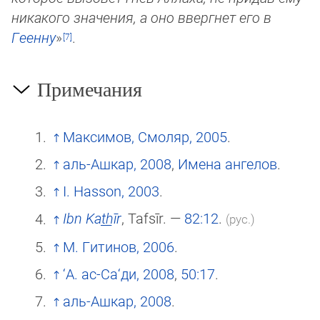
никакого значения, а оно ввергнет его в
Геенну
»
.
Примечания
Максимов, Смоляр, 2005
.
аль-Ашкар, 2008
,
Имена ангелов
.
I. Hasson, 2003
.
Ibn Kat̲h̲īr
, Tafsīr. —
82:12
.
(рус.)
М. Гитинов, 2006
.
‘А. ас-Са‘ди, 2008
,
50:17
.
аль-Ашкар, 2008
.