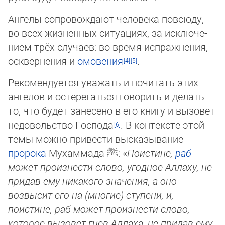
Ангелы сопровождают человека повсюду,
во всех жизненных ситуациях, за исклю­че­
ни­ем трёх случаев: во время испражнения,
осквернения и
омовения
.
Рекомендуется уважать и почитать этих
ангелов и остерегаться говорить и делать
то, что будет занесено в его книгу и вызовет
недовольство Господа
. В контексте этой
те­мы можно привести высказывание
пророка
Мухаммада
ﷺ
: «
Поистине,
раб
может произнести слово, угодное Аллаху, не
при­дав ему никакого значения, а оно
возвысит его на (многие) ступени, и,
поистине, раб может произнести слово,
которое вы­зо­вет гнев Аллаха, не придав ему