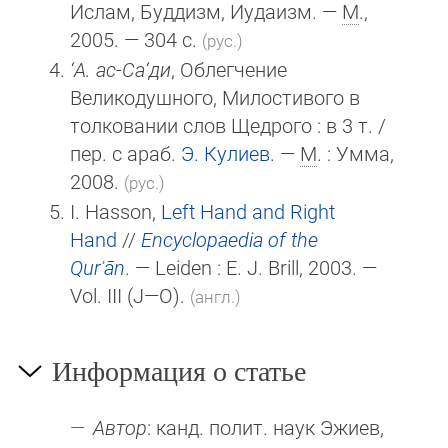
Ислам, Буддизм, Иудаизм. —
М
.,
2005. — 304 с.
(рус.)
‘А. ас-Са‘ди
, Облегчение
Великодушного, Милостивого в
толковании слов Щедрого : в 3 т. /
пер. с араб.
Э. Кулиев
. —
М
. : Умма,
2008.
(рус.)
I. Hasson,
Left Hand and Right
Hand
//
Encyclopaedia of the
Qurʾān
. — Leiden :
E. J. Brill
, 2003. —
Vol. III
(J—O)
.
(англ.)
Информация о статье
Автор
: канд. полит. наук Эжиев,