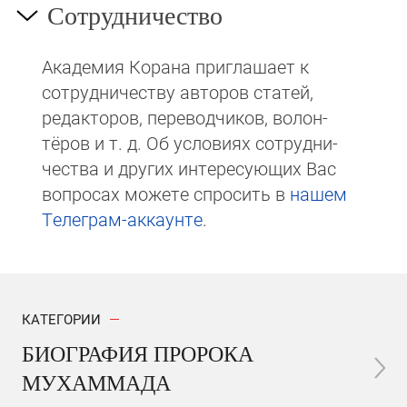
Сотрудничество
Академия Корана при­гла­ша­ет к
сотруд­ни­чест­ву авторов статей,
редакто­ров, пере­вод­чи­ков, волон­
тёров и т. д. Об ус­ло­виях сотрудни­
чест­ва и других интере­сую­щих Вас
вопросах мо­же­те спросить в
на­шем
Те­ле­грам-ак­каунте
.
КАТЕГОРИИ
БИОГРАФИЯ ПРОРОКА
МУХАММАДА