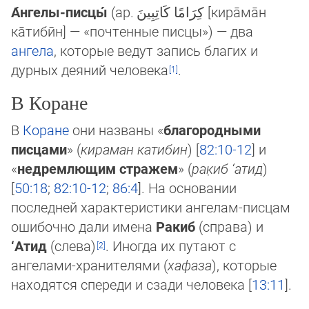
А́нгелы-писцы́
(ар.
كِرَامًا كَاتِبِينَ
[кира̄ма̄н
ка̄тибӣн] — «почтенные писцы»‎) — два
ангела
, ко­то­рые ведут запись благих и
дурных деяний человека
.
В Коране
В
Коране
они названы «
благородными
писцами
» (
кираман катибин
) [
82:10-12
] и
«
нед­рем­лю­щим стражем
» (
рак̣иб ‘атид
)
[
50:18
;
82:10-12
;
86:4
]. На основании
последней ха­рак­те­рис­тики ангелам-писцам
ошибочно дали имена
Ракиб
(справа) и
‘Атид
(слева)
. Иногда их путают с
ангелами-хранителями (
хафаза
), которые
находятся спереди и сзади человека [
13:11
].