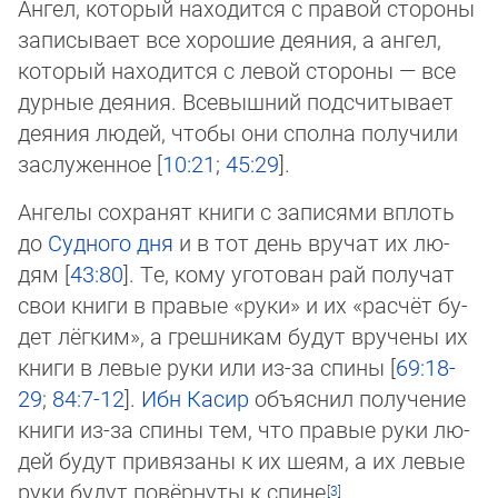
Ангел, который находится с правой стороны
записывает все хорошие деяния, а ангел,
который находится с левой стороны — все
дурные деяния. Всевышний подсчитывает
деяния людей, чтобы они сполна получили
заслуженное [
10:21
;
45:29
].
Ангелы сохранят книги с записями вплоть
до
Судного дня
и в тот день вручат их лю­
дям [
43:80
]. Те, кому уготован рай получат
свои книги в правые «руки» и их «расчёт бу­
дет лёг­ким», а грешникам будут вручены их
книги в левые руки или из-за спины [
69:18-
29
;
84:7-12
].
Ибн Касир
объяснил получение
книги из-за спины тем, что правые ру­ки лю­
дей будут привязаны к их шеям, а их левые
руки будут повёрнуты к спине
.