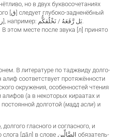
тчётливо, но в двух буквосочетаниях
ёбный
]. В этом месте после звука [л] принято
ем. В литературе по таджвиду дол­го­
н алиф соответствует про­тя­жён­нос­ти
ого окружения, осо­бен­ностей чте­ния
алифов (а в неко­то­рых ки­ра­атах и
 постоянной долготой (
мадд ас­ли
) и
 долгого гласного и согласного, и
الضَّالِّين обя­за­тель­