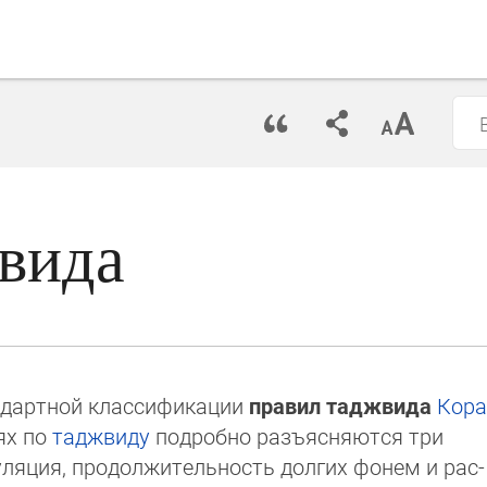
вида
ндартной классификации
правил таджвида
Ко­ра
иях по
таджвиду
подробно разъясняются три
ля­ция, продолжительность долгих фонем и рас­