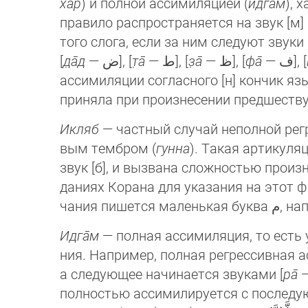
ха̄р
) и пол­ной ассимиляцией (
идга̄м
), 
правило рас­про­стра­ня­ет­ся на звук [м]
того слога, если за ним следуют звуки 
[
д̣а̄д
— ﺽ], [
т̣а̄
— ﻁ], [
з̣а̄
— ﻅ], [
фа̄
— ﻑ], [
ассими­ля­ции согласного [н] кончик я
приняла при произнесении предшеству
Икляб
— частный случай неполной регре
вым тем­бром (
гунна
). Такая артикуляц
звук [б], и выз­ва­на сложностью произн
даниях Корана для ука­за­ния на этот 
Идга̄м
— полная ассимиляция, то есть у
ния. На­при­мер, полная регрессивная а
а следующее на­чи­на­ет­ся звуками [
ра̄
полностью ассимилируется с последующ