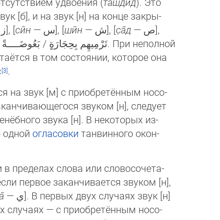
 отсутствием удвоения (
ташдид
). Это
ук [б], и на звук [н] на конце за­кры­
— ﺯ], [
сӣн
— ﺱ], [
шӣн
— ﺵ], [
с̣а̄д
— ﺹ],
таётся в том состоянии, которое она
с
.
 на звук [м] с приобретённым но­со­
канчивающегося звуком [н], сле­ду­ет
нёбного звука [н]. В неко­то­рых из­
о одной
огласовки
танвин­но­го окон­
 пределах слова или слово­со­че­та­
ли первое заканчива­ет­ся звуком [н],
а̄
— ﻱ]. В первых двух случаях звук [н]
х случаях — с приобретённым но­со­