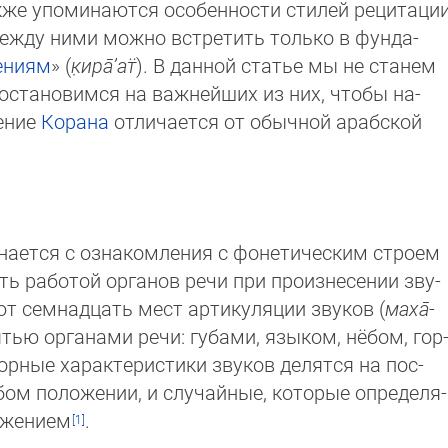
кже упоминаются особенности стилей ре­ци­та­ции
ежду ними можно встретить только в фун­да­
ениям
» (
к̣ира̄’ат̈
). В данной статье мы не ста­нем
остано­вимся на важнейших из них, что­бы на­
ение
Корана
отличается от обычной араб­ской
инается с ознакомления с фонетическим строем
сть работой органов речи при произнесении зву­
т семнадцать мест артикуляции звуков (
ма­ха̄­
пятью органами речи: губами, языком, нё­бом, гор
ные характе­рис­ти­ки звуков делятся на пос­
ом положении, и случайные, которые опре­де­ля­
ружением
.