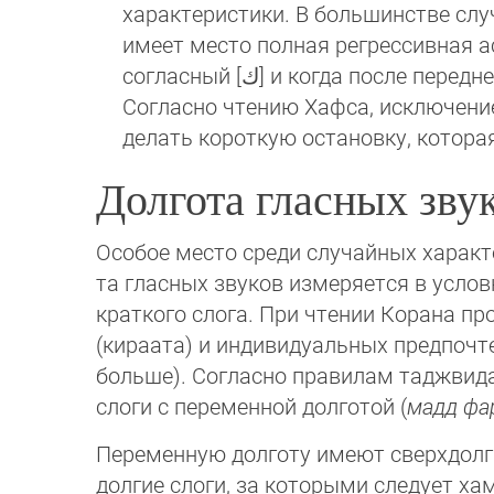
ха­рак­те­рис­тики. В большинстве с
имеет мес­то полная регрессивная ассимиляция: 
согласный [ك] и ко­гда после пе­ред­не­нёбной сонанты [ل] следует дрожащая сонанта [ر], например: بَل رَّفَعَهُ / نَخْلُقكُّم.
делать короткую остановку, ко­то­р
Долгота гласных зву
Особое место среди случайных характ
та гласных звуков измеряется в усло
краткого слога. При чтении Корана про
(кираата) и индивидуальных пред­поч­те­
больше). Согласно правилам таджвида, 
слоги с переменной дол­го­той (
мадд фа
Переменную долготу имеют сверхдолгие 
долгие слоги, за которыми следует хамза. Напр