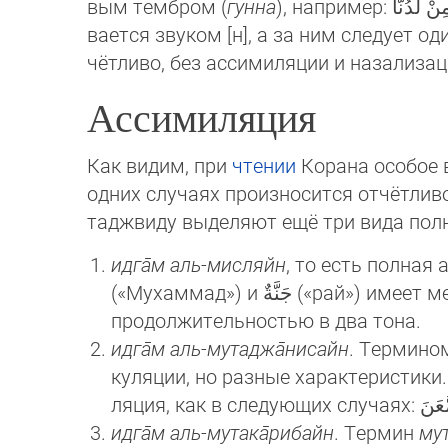
вым тембром (
гунна
), например: غَفُورٌ رَّحِيمٌ / يَوْمَئِذٍ يَّصْدُرُ / مَفْعُولاً لِّيَهْلِكَ / مِنْ لَّدُنَّا. Сле­ду­ет знать, что если закрытый слог закан­чи­
ва­ет­ся зву­ком [н], а за ним следует 
Ассимиляция
Как видим, при
чтении
Корана особое в
одних случаях произносится отчётлив
таджвиду выделяют ещё три вида пол
идга̄м аль-мисляйн
, то есть полная а
(«Му­хам­мад») и جَنَّةٌ («рай») имеет место полная ассимиляция звуков [м] и [н], которые произносятся с носовым тембром
про­дол­жи­тель­нос­тью в два тона.
идга̄м аль-мутаджа̄нисайн
. Термин
ку­ля­ции, но разные ха­рак­те­рис­т
идга̄м аль-мутака̄рибайн
. Термин
мут