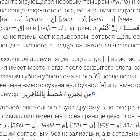
характеризующаяся носовым тембром (
гунна
) и
 на конце за­кры­того слога, если за ним следует зв
[
та̄
— ﺕ], [
джӣм
— ﺝ], [
да̄ль
— ﺩ], [
з̱а̄ль
— ﺫ], [
за̄йн
к̣а̄ф
— ﻕ] или [
кя̄ф
— ﻙ], например: تَرْمِيهِم بِحِجَارَةٍ / بَعُوضَــــةً فَمــــَا / إِنْ كُنْتُم. При неполной
зыка не примыкает к альвеолам, ротовая щель ос
ющего гласного, а воздух выдыхается через но
ссивной ассимиляции, когда звук [н] изменяется
ия имеет место, когда после закрытого слога, за
есения губно-губного смычного [б] после пе­ред­не­
феномен вместо сукyна над буквой [н] или вмест
чания пишется маленькая буква م, на­при­мер: مِنْ بَحِيرَةٍ / مُحِيطٌ بِالكَافِرِينَ
.
подобление одного звука другому в потоке речи в
ссимиляция имеет место на границе двух слов, ес
— ﺭ], [
ля̄м
— ﻝ], [
мӣм
— ﻡ], [
нӯн
— ﻥ], [
ўа̄ў
— ﻭ] или [
й
им согласным без на­за­ли­за­ции, а в остальны