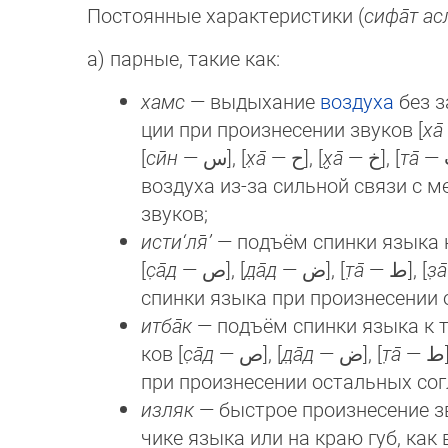
Постоянные характеристики (
сифа̄т а
а) парные, такие как:
хамс
— выдыхание
воздуха
без з
ции при про­из­не­се­нии звуков [
ха̄
[
сӣн
— ﺱ], [
х̣а̄
— ﺡ], [
х̮а̄
— ﺥ], [
та̄
воз­духа из-за сильной связи с
зву­ков;
исти‘ля̄’
— подъём спинки языка к
[
с̣а̄д
— ﺹ], [
д̣а̄д
— ﺽ], [
т̣а̄
— ﻁ], [
з̣а̄
спинки языка при произнесении 
итба̄к
— подъём спинки языка к т
ков [
с̣а̄д
— ﺹ], [
д̣а̄д
— ﺽ], [
т̣а̄
—
при произнесении остальных сог
изляк
— быстрое произнесение зв
чике языка или на краю губ, как 