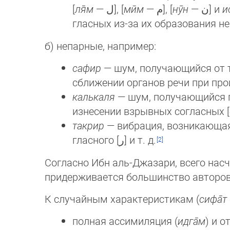
[
ля̄м
— ﻝ], [
мӣм
— ﻡ], [
нӯн
— ﻥ] и
и
глас­ных из-за их образования не 
б) непарные, например:
сафир
— шум, получающийся от т
сближении ор­га­нов речи при пр
калькаля
— шум, получающийся пр
из­не­сении взрывных согласных [
такрир
— вибрация, возникающая
глас­ного [ر] и т. д.
Согласно Ибн аль-Джазари, всего нас
при­дер­жи­ва­ет­ся большинство авторо
К случайным характеристикам (
сифа̄т
полная ассимиляция (
идга̄м
) и о