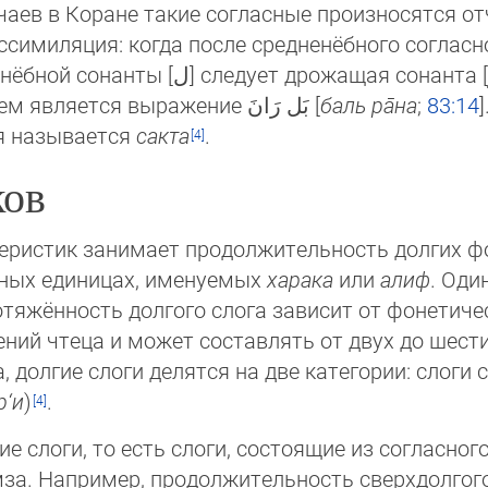
лучаев в Коране такие согласные произносятся о
когда после средненёбного согласного [ق] следует глубоко-заднен
Согласно чтению Хафса, ис­клю­че­ни­ем является вы­ра­же­ние بَل رَانَ [
баль ра̄на
;
83:14
ая называется
сакта
.
ков
еристик занимает продолжительность долгих фон
вных единицах, именуемых
харака
или
алиф
. Оди
тяжённость долгого слога зависит от фонетическ
ний чтеца и может со­став­лять от двух до шести 
долгие слоги делятся на две категории: слоги с
р‘и
)
.
слоги, то есть слоги, состоящие из согласного,
имер, продолжительность сверхдолгого слога [да̄л] в слове 