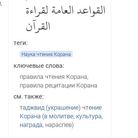
,
القواعد العامة لقراءة
القرآن
теги:
Наука чтения Корана
ключевые слова:
правила чтения Корана,
правила рецитации Корана
см. также:
­
таджвид
(
украшение
)
чтение
Корана
(
в молитве
,
культура
,
награда
, нараспев)