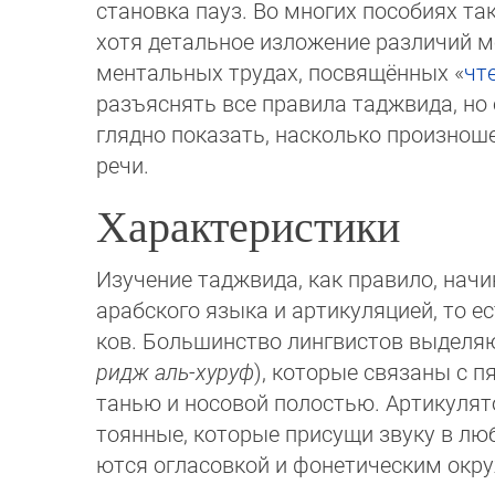
ста­новка пауз. Во многих пособиях та
хотя детальное изложение различий м
ментальных трудах, посвящённых «
чт
разъяснять все правила таджвида, но 
глядно показать, насколько произнош
речи.
Характеристики
Изучение таджвида, как правило, нач
арабского языка и артикуляцией, то е
ков. Большинство лингвистов выделяю
ридж аль-ху­рyф
), которые свя­за­ны с 
танью и носовой полостью. Артикулятор
тоянные, которые присущи звуку в люб
ют­ся огласовкой и фо­не­ти­чес­ким ок