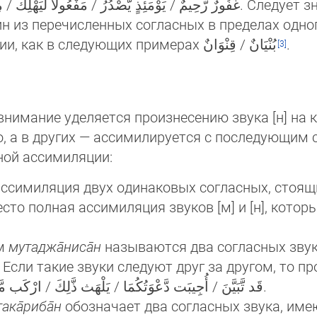
один из перечисленных согласных в пределах одного 
чёт­ливо, без ассимиляции и назализации, как в следующих примерах بُنْيَانٌ / قِنْوَانٌ
.
нимание уделяется произнесению звука [н] на к
о, а в других — ассимилируется с последующим 
ной ассимиляции:
ссимиляция двух одинаковых согласных, стоящих ряд
ом
мутаджа̄ниса̄н
называются два согласных звук
ики. Если такие звуки следуют друг за другом, то 
ля­ция, как в сле­ду­ю­щих случаях: قَد تَّبَيَّنَ / أُجِيبَت دَّعْوَتُكُمَا / يَلْهَث ذَّلِكَ / ارْكَب مَّعَنَ.
ака̄риба̄н
обозначает два согласных звука, име