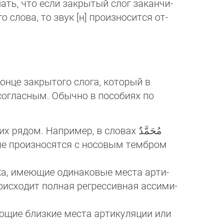
сло­ва, то звук [н] произно­сит­ся от­
онце закрытого слога, который в
согласным. Обычно в пособиях по
ом. Например, в словах مُحَمَّدٌ
а, имеющие одинаковые места ар­ти­
происходит полная регрессивная ас­си­ми­
ющие близкие места артикуляции или