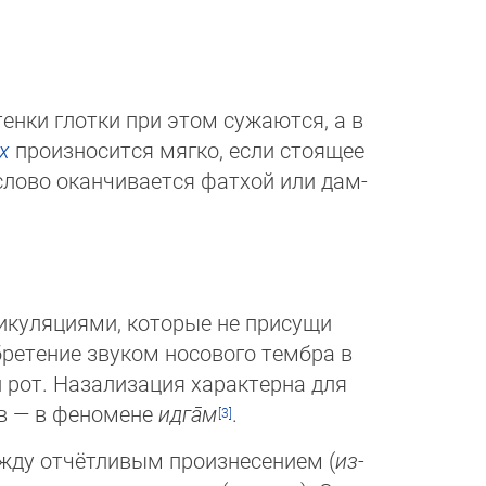
стенки глотки при этом сужаются, а в
х
произносится мягко, если стоящее
 слово оканчивается фатхой или дам­
икуляциями, которые не присущи
обретение звуком носового тембра в
и рот. Назализация характерна для
ев — в феномене
идга̄м
.
жду отчётливым произнесением (
из­