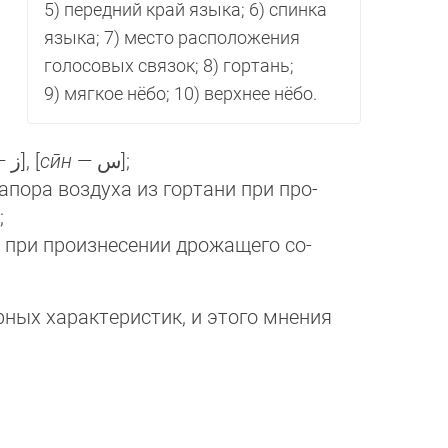
5) передний край язы­ка; 6) спинка
языка; 7) место рас­по­ло­же­ния
голосовых связок; 8) гор­тань;
9) мягкое нёбо; 10) верхнее нё­бо.
— ﺯ], [
сӣн
— ﺱ];
ора воз­ду­ха из гортани при про­
ﻕ];
 при произнесении дрожащего со­
ных характеристик, и этого мнения