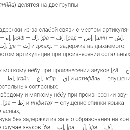
слиййа
) делятся на две группы:
адержки из-за слабой связи с местом ар­ти­ку­ля­
— ﻩ], [
кя̄ф
— ﻙ], [
фа̄
— ﻑ], [
с̣а̄д
— ﺹ], [
шӣн
— ﺵ],
— ﺕ], [
с̱а̄
— ﺙ] и
джахр
— задержка выдыха­е­мо­го
 местом артикуляции при произнесении остальны
 мягкому нёбу при произнесении звуков [
х̮а̄
— ﺥ],
— ﻅ], [
гайн
— ﻍ], [
к̣а̄ф
— ﻕ] и
истифа̄ль
— опущен
остальных согласных;
вёрдому и мягкому нёбу при произнесении зву­
 ﻁ], [
з̣а̄
— ﻅ] и
инфита̄х
— опущение спинки языка
ласных;
ука без задержки из-за его образования на кон
в случае звуков [
ба̄
— ﺏ], [
ра̄
— ﺭ], [
фа̄
— ﻑ],