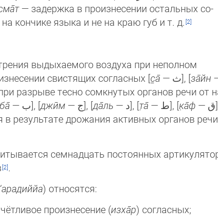
сма̄т
— задержка в про­из­не­се­нии остальных со­
на кончике языка и не на краю губ и т. д.
рения выдыхаемого воздуха при не­пол­ном
оизнесении свистящих согласных [
с̱а̄
— ﺙ], [
за̄йн
и разрыве тесно сомкнутых органов речи от нап
ба̄
— ﺏ], [
джӣм
— ﺝ], [
да̄ль
— ﺩ], [
т̣а̄
— ﻁ], [
к̣а̄ф
— 
 в результате дрожания активных органов речи
читывается семнадцать постоянных артикулятор
в
.
 ‘арадиййа
) относятся:
т­чёт­ли­вое произнесение (
изха̄р
) согласных;