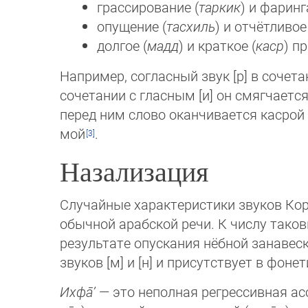
грассирование (
таркик
) и фаринг
опущение (
тасхиль
) и отчётливое
долгое (
мадд
) и краткое (
каср
) п
Например, согласный звук [р] в сочета
сочетании с гласным [и] он смягчается
перед ним слово ока­нчи­ва­ет­ся каср
мой
.
Назализация
Случайные характеристики звуков Ко
обычной араб­ской речи. К числу тако
результате опускания нёб­ной занавес
звуков [м] и [н] и присутствует в фо­не
Ихфа̄’
— это неполная регрессивная а