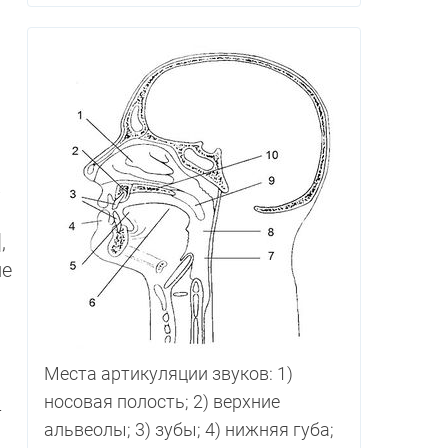
х
ие
Места артикуляции звуков: 1)
носовая полость; 2) верхние
­
альвеолы; 3) зу­бы; 4) нижняя губа;