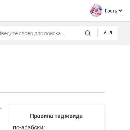
Гость
A - Я
­
Правила таджвида
по-арабски: