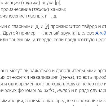
ализация (
тафхим
) звука [р];
 произнесение (
тахкик
) хамзы;
роизнесение гласных и т. д.
нии с гласными [а] и [у] произносится твёрдо и 
. Другой пример — гласный звук [а] в слове
Алла̄
ой или танвином, и твёрдо, если предшествующее
рана могут выражаться и дополнительными арт
вых относится назализация (
гунна
), то есть при
ки и одновременного выхода воздуха через нос 
­ти­чес­ких феноменах
ихфа̄’
,
икляб
и в ряде случа
ссимиляция, занимающая среднее положение ме