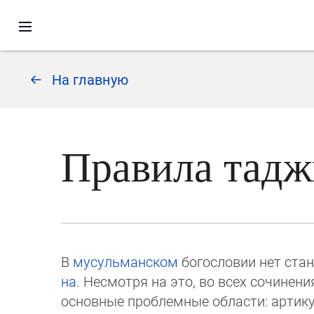
На главную
Правила тадж
В
мусульманском
богословии нет ста
на
. Не­смотря на это, во всех сочинен
основные проблем­ные области: артику