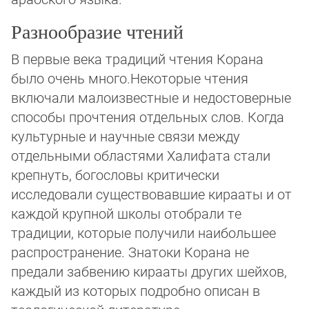
Разнообразие чтений
В первые века традиций чтения Корана
было очень много.Некоторые чтения
включа­ли малоизвестные и недостоверные
способы прочтения отдельных слов. Когда
куль­тур­ные и научные связи между
отдельными областями Халифата стали
крепнуть, бо­го­сло­вы критически
исследовали существовавшие кирааты и от
каждой крупной шко­лы отобрали те
традиции, которые получили наибольшее
распространение. Знато­ки Ко­ра­на не
предали забвению кирааты других шейхов,
каждый из которых подробно опи­сан в