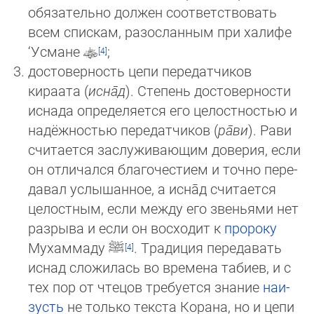
обязательно должен соответствовать
всем спискам, разосланным при ха­ли­фе
‘Ус­ма­не
;
достоверность цепи передатчиков
кираата (
исна̄д
). Степень достоверности
иснада определяется его целостностью и
на­дёж­ностью передатчиков (
ра̄ви
). Рави
считается заслуживающим доверия, если
он отличался благочестием и точно пе­ре­
да­вал услышанное, а исна̄д считается
целостным, если между его звеньями нет
разрыва и если он восходит к
про­ро­ку
Му­хам­маду
ﷺ
. Традиция передавать
иснад сложилась во времена табиев, и с
тех пор от чтецов требуется зна­ние
наи­
зусть
не только текста Корана, но и цепи