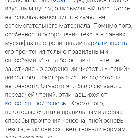
изустным путём, а письменный текст Ко­ра­
на использовался лишь в качестве
вспомогательного матери­ала. Помимо того,
осо­бен­нос­ти оформления текста в ранних
мусхафах не ограничи­ва­ли
вариативность
его про­чте­ния только правильными
способами. И хотя богословы тщательно
заботились о сохранении чистоты «чтений»
(кираатов), некоторые из них со­держали
неточности. Отчасти это было связано с
передачей чтений, отличавшихся от
консонантной основы
. Кроме того,
некоторые считали правильными любые
способы про­чте­ния консо­нант­ной основы
текста, если они соответствовали нормам
арабского язы­ка.