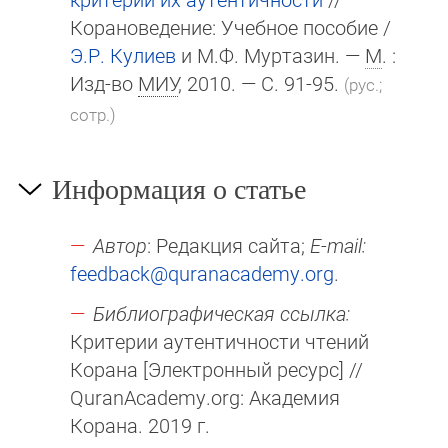
Корановедение: Учебное пособие /
Э.Р. Кулиев
и М.Ф. Муртазин. —
М
. :
Изд-во
МИУ
, 2010. — С. 91-95.
(рус.;
сотр.)
Информация о статье
Автор
: Редакция сайта;
E-mail:
feedback@quranacademy.org
.
Библиографическая ссылка:
Критерии аутентичности чтений
Корана [Электронный ресурс] //
QuranAcademy.org: Академия
Корана. 2019 г.