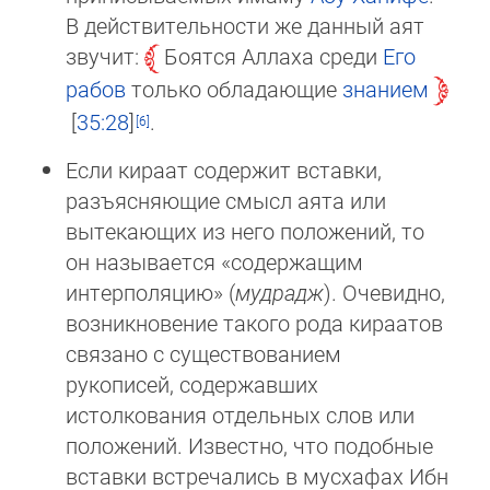
В действительности же дан­ный аят
звучит:
Боятся Аллаха среди
Его
рабов
только обладающие
знанием
35:28
.
Если кираат содержит вставки,
разъясняющие смысл аята или
вытекающих из него положений, то
он называется «содержащим
интерполяцию» (
мудрадж
). Очевидно,
возникновение такого рода кираатов
связано с существо­ва­ни­ем
рукописей, содержавших
истолкования отдельных слов или
положений. Известно, что подобные
встав­ки встре­чались в мусхафах Ибн