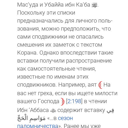
Мас‘уда и Убаййа ибн Ка‘ба
.
Поскольку эти списки
предназначались для личного поль­
зо­ва­ния, можно предположить, что
сами сподвижники не опасались
смешения их заметок с текстом
Корана. Одна­ко впо­след­ствии такие
вставки получили распространение
как самостоятельные чтения,
известные по именам этих
сподвижников. Например, аят
На
вас нет греха, если вы ищете милости
вашего Господа
2:198
в чтении
Ибн ‘Аб­ба­са
содержит вставку فِي
مَوَاسِمِ الْحَجِّ «…в
сезон
паломничества
». Ранее мы уже