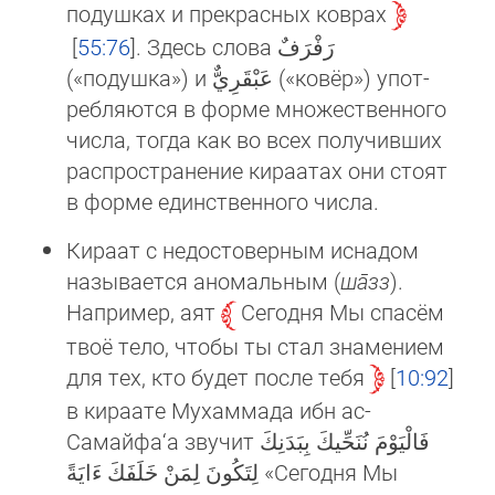
подушках и прекрасных коврах
55:76
. Здесь слова رَفْرَفٌ
(«подушка») и عَبْقَرِيٌّ («ковёр») упот­
реб­ля­ются в форме множественного
числа, тогда как во всех получивших
распространение кираатах они стоят
в фор­ме един­ст­вен­ного числа.
Кираат с недостоверным иснадом
называется аномальным (
ша̄зз
).
Например, аят
Сегодня Мы спасём
твоё тело, чтобы ты стал знамением
для тех, кто будет после тебя
10:92
в кираате Мухаммада ибн ас-
Самайфа‘а звучит فَالْيَوْمَ نُنَحِّيكَ بِبَدَنِكَ
لِتَكُونَ لِمَنْ خَلَفَكَ ءَايَةً «Сегодня Мы