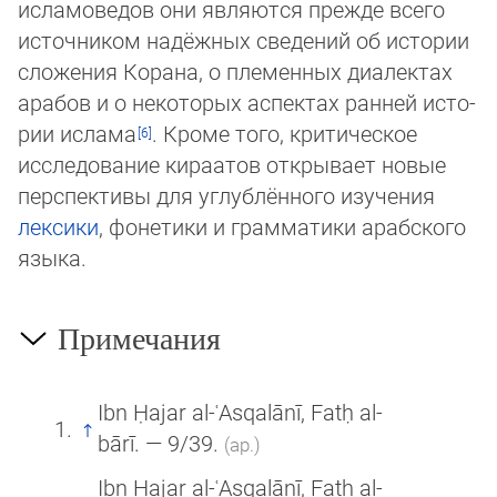
исламоведов они являются прежде всего
источ­ни­ком на­дёж­ных сведений об истории
сложения Корана, о племенных диалектах
арабов и о некоторых аспектах ранней ис­то­
рии ис­ла­ма
. Кроме того, критическое
исследование кираатов открывает новые
перспективы для углублённого изучения
лек­си­ки
, фонетики и грамматики арабского
языка.
Примечания
Ibn Ḥajar al-ʿAsqalānī, Fatḥ al-
bārī. — 9/39.
(ар.)
Ibn Ḥajar al-ʿAsqalānī, Fatḥ al-