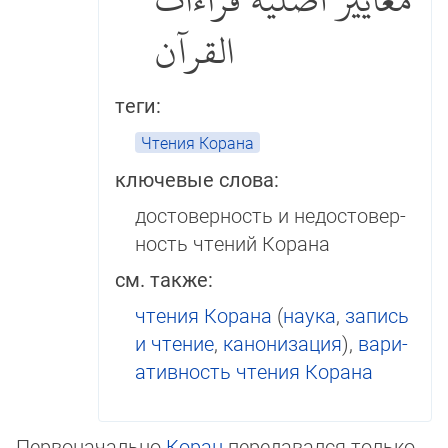
معايير أصلية قراءات
القرآن
теги:
Чтения Корана
ключевые слова:
достоверность и недо­сто­вер­
ность чтений Корана
см. также:
чтения Корана
(
наука
,
запись
и чтение
,
канонизация
),
ва­ри­
ативность чтения Корана
Первоначально
Коран
передавался только