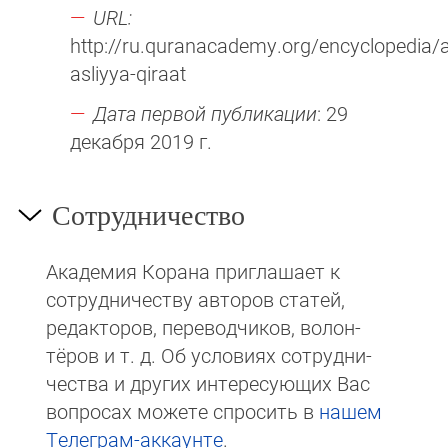
URL:
http://ru.quranacademy.org/encyclopedia/a
asliyya-qiraat
Дата первой публикации
: 29
декабря 2019 г.
Сотрудничество
Академия Корана при­гла­ша­ет к
сотруд­ни­чест­ву авторов статей,
редакто­ров, пере­вод­чи­ков, волон­
тёров и т. д. Об ус­ло­виях сотрудни­
чест­ва и других интере­сую­щих Вас
вопросах мо­же­те спросить в
на­шем
Те­ле­грам-ак­каунте
.