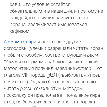
рави. Это условие остаётся
обязательным и в наши дни, и поэтому не
каж­дый, кто выу­чил наизусть текст
Корана, заслуживает именоваться
хафизом.
Аз-Замахшари
и некоторые другие
богословы (улемы) разрешали читать Коран
любым способом, соответствующим
расм
‘Усмани
и нор­мам арабского языка. Такой
метод чтения получил название
ихтияр
— от
глагола VIII породы اخْتَارَ («выбирать», «пред­
по­чи­тать»). Однако богословы запрещают
чи­тать
расм ‘Усмани
этим методом,
поскольку он предполагает появление ки­ра­
атов, не берущих своё начало от пророка