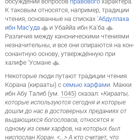
обсуждении воп­ро­сов
правового
характера.
К таковым относятся, например, традиции
чтения, основанные на списках
‘Абдуллаха
ибн Мас­‘у­да
и Убаййа ибн Ка‘ба
.
Различия между каноническими чтениями
незначительны, и все они опираются на кон­
со­нант­ную основу, утверждённую при
халифе ‘Усмане
.
Некоторые люди путают традиции чтения
Корана (кирааты) с
семью харфами
. Макки
ибн Абу Талиб (ум.
1045
) сказал: «
Ки­ра­аты,
которые используются сегодня и которые
дошли до нас в достоверных преданиях от
выдающихся богословов, от­но­сят­ся к
одному из семи харфов, на которых был
ниспослан Коран. <…> А кто считает, что