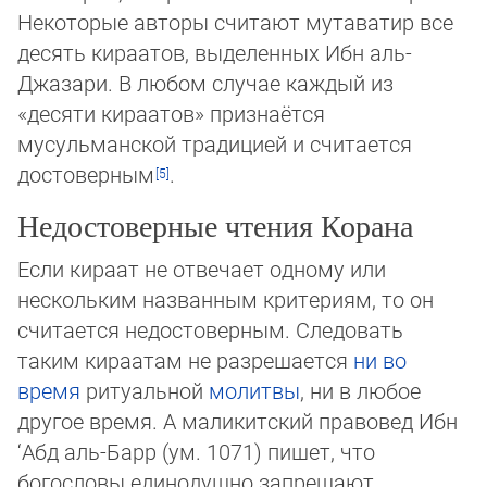
Некоторые авторы считают мутаватир все
десять кираатов, выделенных Ибн аль-
Джазари. В любом случае каждый из
«десяти кираатов» признаётся
мусульманской традицией и считается
достоверным
.
Недостоверные чтения Корана
Если кираат не отвечает одному или
нескольким названным критериям, то он
считается недостоверным. Следовать
таким кираатам не разрешается
ни во
время
ритуальной
молитвы
, ни в любое
другое время. А маликитский правовед Ибн
‘Абд аль-Барр (ум. 1071) пишет, что
богословы единодушно запрещают