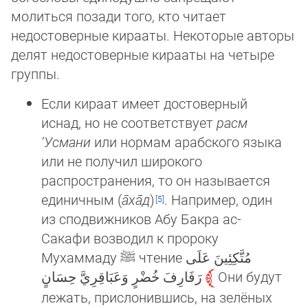
молиться позади того, кто читает
недостоверные ки­ра­аты. Некоторые авторы
делят недостоверные ки­ра­аты на четыре
группы.
Если кираат имеет достоверный
иснад, но не соответствует
расм
‘Усмани
или нормам арабского языка
или не по­лу­чил широкого
распространения, то он называется
единичным (
а̄ха̄д
)
. Например, один
из сподвижников Абу Бак­ра ас-
Сакафи возводил к пророку
Мухаммаду
ﷺ
чтение مُتَّكِئِينَ عَلَى
رَفَارِفَ خُضْرٍ وَعَبَاقِرِيَّ حِسَانٍ
Они будут
лежать, при­сло­нив­шись, на зелёных