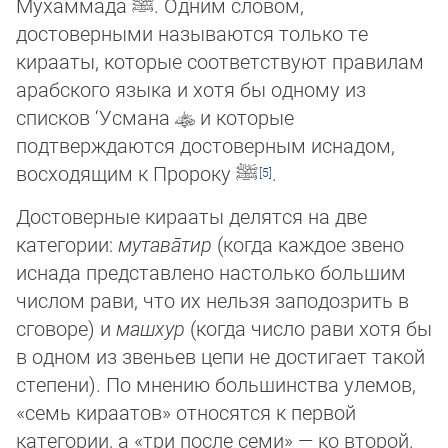
Мухаммада
ﷺ
. Одним словом,
достоверными называются только те
кирааты, кото­рые со­от­ветствуют правилам
арабского языка и хотя бы одному из
списков ‘Усмана
и которые
подтверждают­ся до­сто­вер­ным иснадом,
восходящим к Пророку
ﷺ
.
Достоверные кирааты делятся на две
категории:
мутава̄тир
(когда каждое звено
иснада представлено настолько большим
числом рави, что их нельзя заподозрить в
сговоре) и
машхyр
(когда число рави хотя бы
в одном из звеньев цепи не до­сти­га­ет такой
степени). По мнению большинства улемов,
«семь кираатов» относятся к первой
категории, а «три после семи» — ко второй.