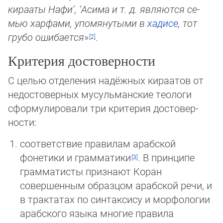
кирааты Нафи‘, ‘Асима и т. д. яв­ля­ют­ся се­
мью харфами, упомянутыми в
хадисе
, тот
грубо ошибается
»
.
Критерия достоверности
С целью отделения надёжных кираатов от
недостоверных мусульманские теологи
сформулировали три критерия досто­вер­
ности:
соответствие правилам арабской
фонетики и грамматики
. В принципе
грамматисты признают Коран
совершенным об­раз­цом арабской речи, и
в трактатах по синтаксису и морфологии
арабского языка многие правила