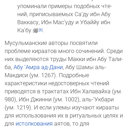
упоминали примеры подобных чте­
ний, приписываемых Са‘ду ибн Абу
Ваккасу, Ибн Мас‘уду и Убаййу ибн
Ка‘бу
.
Мусульманские авторы посвятили
проблеме кираатов много сочинений. Среди
них выделяются труды Макки ибн Абу Та­ли­
ба,
Абу ‘Амра ад-Дани
, Абу Шамы аль-
Макдиси (ум. 1267). Подробные
характеристики недостоверных чтений
приводят­ся в трак­татах Ибн Халавайха (ум.
980), Ибн Джинни (ум. 1002), аль-‘Укбари
(ум. 1219). И если улемы изучают кирааты
для ис­поль­зо­ва­ния их в ритуальных целях и
для
истолкования
аятов, то для