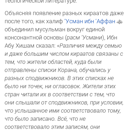
теологической литературе.
Объясняя появление разных кираатов даже
после того, как халиф
‘Усман ибн ‘Аффан
объ­еди­нил мусульман вокруг единой
консонантной основы (
расм ‘Усмани
), Ибн
Абу Хи­шам сказал: «
Различия между семью
и даже большим числом кираатов связаны с
тем, что жители областей, куда были
отправлены списки Корана, обучались у
разных сподвижников. В этих списках не
было ни то­чек, ни огласовок. Жи­тели этих
стран читали их в соответ­ст­вии с тем, что
они слышали от сподвижников, при условии,
что ус­лы­шан­ное ими со­ответствовало тому,
что было записано. Всё, что не
соответствовало этим записям, они