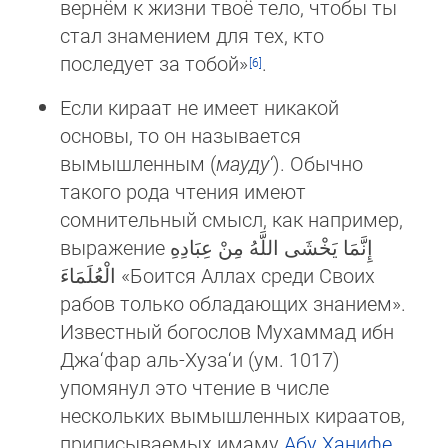
вернём к жизни твоё тело, чтобы ты
стал знамением для тех, кто
последует за тобой»
.
Если кираат не имеет никакой
основы, то он называется
вымышленным (
маудy‘
). Обычно
такого рода чтения име­ют
сомнительный смысл, как например,
выражение إِنَّمَا يَخْشَى اللَّهُ مِنْ عِبَادِهِ
الْعُلَمَاءَ «Боится Аллах среди Своих
рабов толь­ко обладающих знанием».
Известный богослов Мухаммад ибн
Джа‘фар аль-Хуза‘и (ум. 1017)
упомянул это чте­ние в числе
нескольких вымышленных кираатов,
приписываемых имаму
Абу Ханифе
.