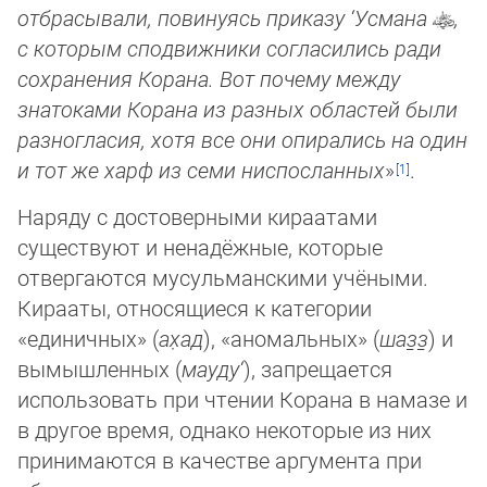
отбрасывали, по­ви­ну­ясь при­ка­зу ‘Усмана
,
с которым сподвижники со­гла­си­лись ради
сохранения Корана. Вот почему между
знатоками Ко­ра­на из раз­ных об­ластей были
разногласия, хотя все они опи­ра­лись на один
и тот же харф из семи ниспосланных
»
.
Наряду с достоверными кираатами
существуют и ненадёжные, которые
отвергаются мусульманскими учёными.
Кирааты, относящиеся к категории
«единичных» (
ах̣ад
), «аномальных» (
шаз̱з̱
) и
вымышленных (
мауду‘
), запрещается
использовать при чтении Корана в намазе и
в другое время, однако некоторые из них
принимаются в качестве аргумента при