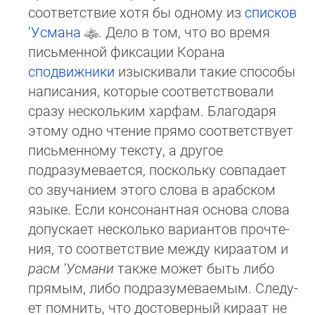
соответствие хотя бы одному из
списков
‘Усмана
. Дело в том, что во время
письменной фик­сации Корана
сподвижники
изыскивали такие способы
написания, которые соответствовали
сразу нескольким хар­фам. Благодаря
этому одно чтение прямо соответствует
письменному тексту, а другое
подразумевается, поскольку сов­па­да­ет
со звучанием этого слова в арабском
языке. Если консонантная основа слова
допускает несколько вариантов про­чте­
ния, то соответствие между кираатом и
расм ‘Усмани
также может быть либо
прямым, либо подразумеваемым. Сле­ду­
ет пом­нить, что достоверный кираат не