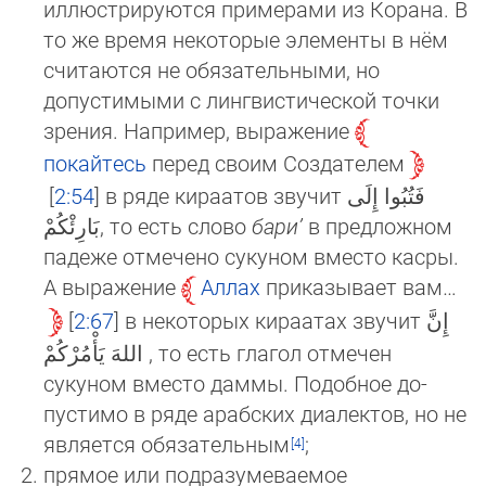
иллюстрируются при­ме­ра­ми из Корана. В
то же время некоторые элементы в нём
считаются не обязательными, но
допустимыми с линг­вис­ти­ческой точки
зрения. Например, выражение
покайтесь
перед своим Создателем
2:54
в ряде кираатов зву­чит فَتُبُوا إِلَى
بَارِئْكُمْ, то есть слово
бари’
в предложном
падеже отмечено сукyном вместо касры.
А выражение
Аллах
при­ка­зы­ва­ет вам…
2:67
в некоторых кираатах зву­чит إِنَّ
اللهَ يَأْمُرْكُمْ , то есть глагол отмечен
сукyном вместо даммы. Подоб­ное до­
пустимо в ря­де арабских диалектов, но не
является обязательным
;
прямое или подразумеваемое