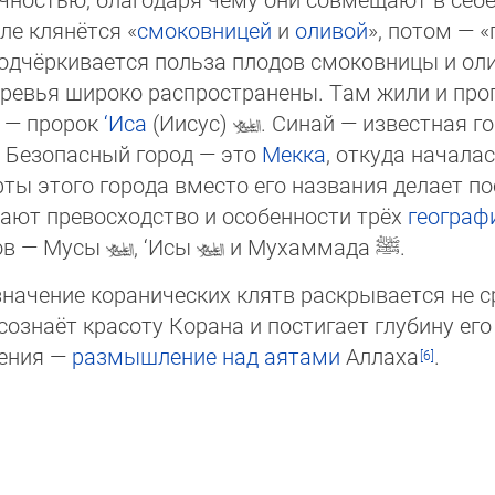
але клянётся «
смоковницей
и
оливой
», потом — «
 подчёркивается польза плодов смоковницы и олив
ревья широко распространены. Там жили и пропо
х — пророк
‘Иса
(Иисус)
. Синай — известная го
. Безопасный город — это
Мекка
, откуда начала
ы этого города вместо его названия делает пос
вают превосходство и особенности трёх
географ
ков — Мусы
, ‘Исы
и Мухаммада
ﷺ
.
начение коранических клятв раскрывается не ср
ознаёт красоту Корана и постигает глубину его з
тения —
размышление над аятами
Аллаха
.