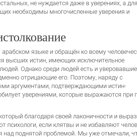
 остальных, не нуждается даже в уверениях, а дл
щих необходимы многочисленные уверения и
истолкование
арабском языке и обращён ко всему челове­чес
ся высших истин, имеющих исключи­тель­ное
юдей. Однако среди людей есть и уве­ро­вав­шие
дменно отрицающие его. Поэтому, на­ря­ду с
ми аргументами, подтверждающими ис­тин­
зо­би­лу­ет уверениями, которые выражаются при
который благодаря своей лаконичности и выраз
т психологи, если клятвы и не избавляют чело
 над поднятой проблемой. Мы уже отмечали, чт