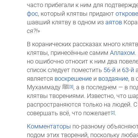
часто прибегали к ним для подтвержд
фос
, который клятвы придают
откров
шавший клятву в одном из
аятов
Коран
ся?!
»
В коранических рассказах много клят
клятвы, принесённые самим
Аллахом
.
но ошибочно относит к ним два повел
список следует поместить
56-й
и
63-й
а
является
воскрешение
и
воздаяние
, в
Мухаммаду
ﷺ
, а в последнем — в п
клятвы творениями. Известно, что ша
распространяются только на людей. С 
совершать всё, что пожелает
.
Комментаторы
по-разному объясняют 
по­дом этих творений, поскольку люба