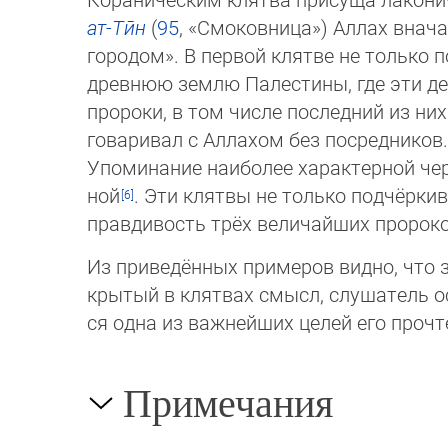
ат-Тӣн
(
95
, «Смо­ков­ни­ца») Аллах внач
го­ро­дом». В первой клятве не только
древнюю землю Палестины, где эти де
пророки, в том числе последний из ни
говаривал с Аллахом без посредников
Упоминание наиболее характерной черт
ной
. Эти клятвы не только подчёрки
прав­ди­вость трёх величайших проро
Из приведённых примеров видно, что з
кры­тый в клятвах смысл, слушатель ос
ся одна из важнейших целей его проч
Примечания