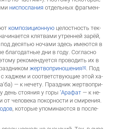
тами
ниспослания
отдельных фраг­мен­
яют
композиционную
целостность тек­
я начинается клятвами утренней за­рёй,
под десятью ночами здесь име­ют­ся в
благодатные дни в году. Сог­лас­но
тому рекомендуется про­во­дить их в
праздником
жертво­при­но­ше­ния
. Под
хаджем и соответ­ст­вую­щие этой ха­
а‘ба) — к нечету. Празд­ник жер­тво­при­
у день стояния у го­ры
‘Ара­фат
— к не­
 человека по­кор­нос­ти и сми­ре­ния.
родов
, кото­рые упо­ми­на­ют­ся в пос­ле­
азу несколько значений. Так, в су­ре