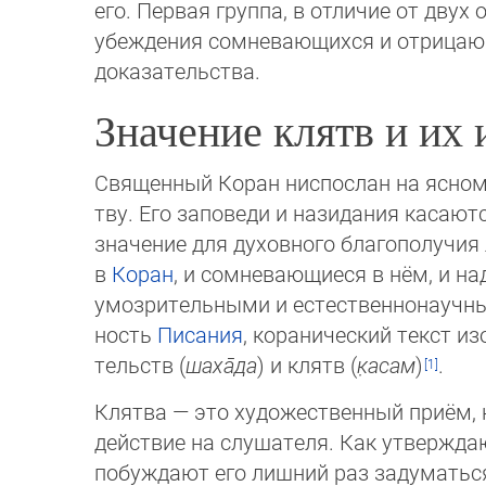
его. Первая группа, в отличие от двух
убеждения сомневающихся и отрицаю
доказательства.
Значение клятв и их 
Священный Коран ниспослан на ясном 
тву. Его заповеди и назидания касают
значение для духовного благополучия л
в
Коран
, и сомневающиеся в нём, и на
умозрительными и естественнонаучны
ность
Писания
, кораничес­кий текст и
тельств (
шаха̄да
) и клятв (
к̣асам
)
.
Клятва — это художественный приём, 
действие на слушателя. Как утверждаю
побуждают его лишний раз задуматься