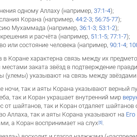
нения одному Аллаху (например,
37:1-4
);
слания Корана (например,
44:2-3
;
56:75-77
);
сию Мухаммада (например,
36:1-3
;
53:1-2
);
крешения и расчёта (например,
51:1-5
;
77:1-7
);
во или состояние человека (например,
90:1-4
;
10
тв в Коране характерна связь между их предмет
тся местами заката звёзд в подтверждение прав
ы (улемы) указывают на связь между звёздами
е ночи, так и аяты Корана указывают верный пу
еба, так и Коран украшает внутренний мир
веру
с от шайтанов, так и Коран отдаляет шайтанов 
во Аллаха, так и аяты Корана указывают на
Его
ами, а Коран воспринимает на слух
.
везда») восходит и глагол
наджжама
(«распреде