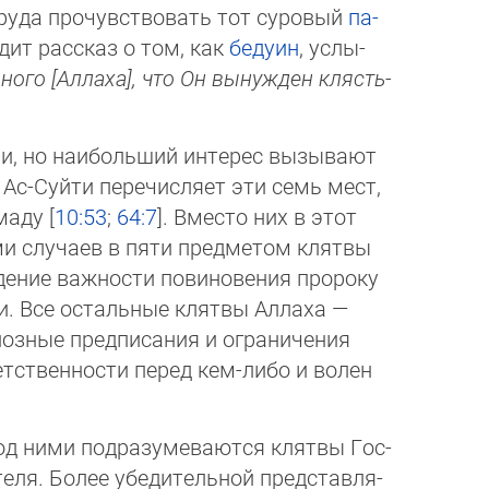
руда прочувствовать тот су­ровый
па­
ит рассказ о том, как
бе­ду­ин
, ус­лы­
ого [Аллаха], что Он вы­нуж­ден кляс­ть­
, но наибольший интерес вызывают
 Ас-Суйти перечисляет эти семь мест,
аду [
10:53
;
64:7
]. Вместо них в этот
семи случаев в пяти предметом клятвы
ждение важности повиновения пророку
и. Все остальные клятвы Аллаха —
иозные предписания и ограничения
етственности перед кем-либо и волен
од ними подразумеваются клятвы Гос­
ля. Более убедительной пред­став­ля­