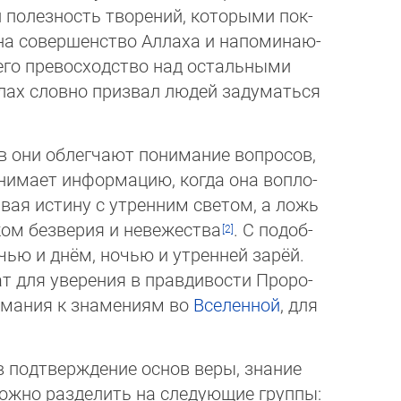
полезность творений, кото­ры­ми пок­
а совершенство Аллаха и напо­ми­наю­
го превосходство над ос­таль­ны­ми
ах словно призвал людей за­ду­мать­ся
в они облегчают понимание вопросов,
нимает информацию, когда она воп­ло­
ивая истину с утренним светом, а ложь
ом безверия и невежества
. С по­доб­
ью и днём, ночью и утренней за­рёй.
 для уверения в правдивости Про­ро­
нимания к знамениям во
Все­лен­ной
, для
в подтверждение основ веры, знание
ожно разделить на следующие груп­пы: