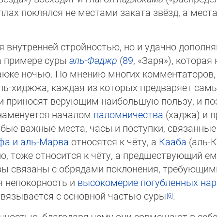
ллах поклялся не местами заката звёзд, а мес
я внутренней стройностью, но и удачно дополн
а примере суры
аль-Фаджр
(
89
, «За­ря»), котора
также ночью. По мнению многих комментаторов, 
ль-хиджжа, каждая из которых предваряет самые 
ки приносят верующим наибольшую пользу, и поэ
знаменуется началом
паломничества
(хаджа) и 
е важные места, часы и поступки, связанные с 
фа и аль-Марва
относятся к чёту, а
Кааба
(аль-К
ло, тоже относится к чёту, а предшествующий ем
ы связаны с обрядами поклонения, требующими от
я непокорность и
высокомерие
погубленных на
 увязывается с основной частью суры
.
остью, благодаря чему они совмещают в себе ср