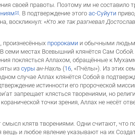
ения своей правоты. Поэтому им не составило т
ениям
. В подтверждение этого
ас-Суйути
привод
а, воскликнул: «
Кто же так разгневал Достославн
в, произнесённых
пророками
и обычными людьми
 В семи местах Всевышний клянётся Сам Собой.
ения поклясться Аллахом, обращённые к Мухамм
яты из
суры
ан-Нах̣ль
(
16
, «Пчё­лы»). Из этих 
 одном случае Аллах клянётся Собой в подтвер
одтверждение истинности его пророческой мисси
ри‘ат запрещает клясться творениями, но религ
коранической точки зрения, Аллах не несёт отв
смысл клятв творениями. Одни считают, что п
я вещь и любое явление указывают на их Создате