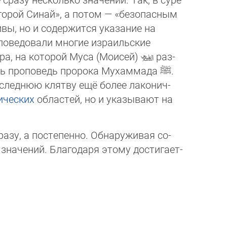
горой Синай», а потом — «бе­зо­пас­ным
ы, но и содержится ука­за­ние на
ведовали многие из­ра­иль­ские
ра, на которой Муса (Мои­сей)
раз­
сь проповедь пророка Му­хам­ма­да
ﷺ
.
леднюю клятву ещё бо­лее ла­ко­нич­
ических
областей, но и ука­зы­ва­ют на
азу, а постепенно. Обнаруживая со­
начений. Благодаря этому дос­ти­га­ет­