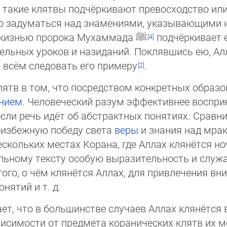
, такие клятвы подчёркивают превосходство или 
ю задуматься над знамениями, указывающими н
а жизнью пророка Мухаммада
ﷺ
подчёркивает е
ельных уроков и назиданий. Поклявшись ею, Алл
 всём следовать его примеру
.
лятв в том, что посредством конкретных образо
нием
. Человеческий разум эффективнее воспри
если речь идёт об абстрактных понятиях. Сравн
еизбежную победу света
веры
и знания над мрак
кольких местах Корана, где Аллах клянётся ноч
ьному тексту особую выразительность и служат
того, о чём клянётся Аллах, для привлечения в
нятий и т. д.
ет, что в большинстве случаев Аллах клянётся 
висимости от предмета коранических клятв их м