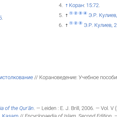
Коран
:
15:72
.
1
2
3
4
Э.Р. Кулиев
5
.
1
2
3
Э.Р. Кулиев, 
 истолкование
// Корановедение: Учебное пособи
a of the Qurʾān
. — Leiden :
E. J. Brill
, 2006. — Vol. V
,
Ḳasam
//
Encyclopaedia of Islam, Second Edition
. 