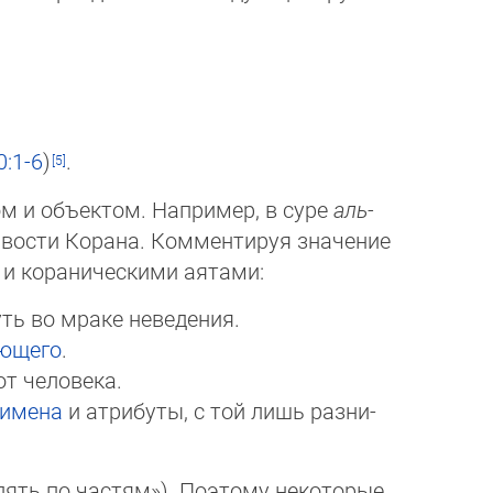
0:1-6
)
.
ом и объектом. Например, в суре
аль-
дивости Корана. Комментируя значение
 и кораническими аятами:
ть во мраке неведения.
ющего
.
от человека.
 имена
и атрибуты, с той лишь раз­ни­
лять по частям»). Поэтому некоторые