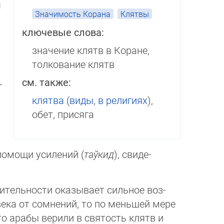
я
Значимость Корана
Клятвы
ключевые слова:
значение клятв в Коране,
толкование клятв
см. также:
­
клятва
(
виды
,
в религиях
),
обет, присяга
 помощи усилений (
таўкид
), сви­де­
ительности оказывает сильное воз­
века от сомнений, то по меньшей мере
о арабы верили в святость клятв и