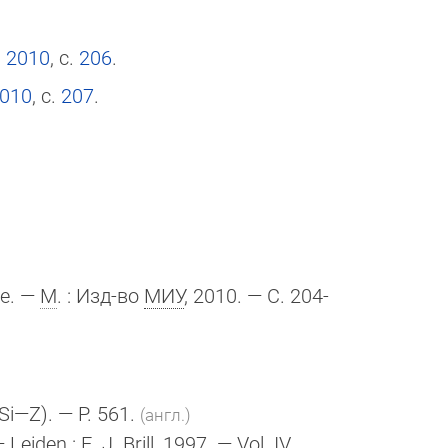
, 2010
, с.
206
.
2010
, с.
207
.
е. —
М
. : Изд-во
МИУ
, 2010. — С. 204-
(Si—Z)
. — P. 561.
(англ.)
— Leiden :
E. J. Brill
, 1997. — Vol. IV