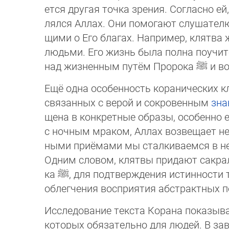
ется другая точка зрения. Согласно ей
лял­ся Аллах. Они помогают слушател
щими о Его благах. Например, клятв
людь­ми. Его жизнь была полна поучит
над жизненным путём Пророка
ﷺ
и во
Ещё одна особенность коранических к
связанных с верой и сокровенным
зна
ще­на в конкретные образы, особенно 
с ночным мраком, Аллах возвещает н
ны­ми приёмами мы сталкиваемся в нес
Одним словом, клятвы придают сакрал
ка
ﷺ
, для подтверждения истинности 
облегчения восприятия абстрактных по
Исследование текста Корана показыва
которых обязательно для людей. В за