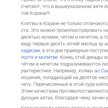
считают, что в вышеуказанном аяте А
тов Корана
.
Клятвы в Коране не только отличаютс
ста. Это можно проиллюстрировать н
десятью ночами, чётом и нечетом, а 
виду первые десять ночей месяца зу а
хадисам
, в эти дни праведные поступ
посте
и
молитве
. Конец этой декады 
чётом и нечетом подразумеваются любы
рактеристике. Например, холмы
ас-Са
но­ше­ния, попадающий на десятое чис
чету. Перечисленные в этой суре клятв
Этим качествам противопоставляютс
дую­щих аятах, благодаря чему зачин
Кораническим клятва присуща лаконичн