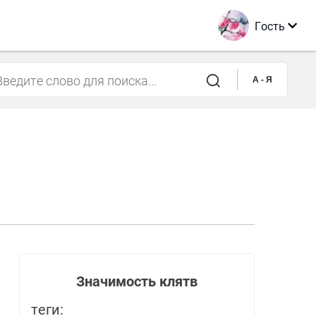
Гость
A - Я
Значимость клятв
теги: