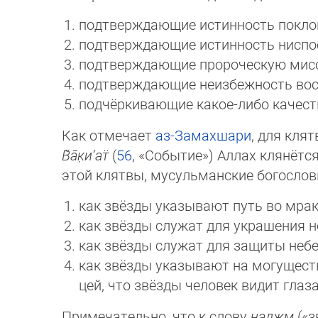
подтверждающие истинность покло
подтверждающие истинность ниспо
подтверждающие пророческую мис
подтверждающие неизбежность вос
подчёркивающие какое-либо качест
Как отмечает
аз-Замахшари
, для кля
В̌а̄­к̣и­‘ат̈
(
56
, «Со­бы­тие») Аллах клянё
этой клятвы, мусульманские богослов
как звёзды указывают путь во мрак
как звёзды служат для украшения н
как звёзды служат для защиты небе
как звёзды указывают на могущест
цей, что звёзды человек видит глаз
Примечательно, что к слову
наджм
(«з