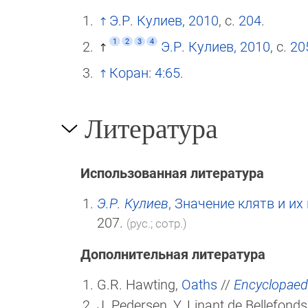
Э.Р. Кулиев, 2010
, с.
204
.
1
2
3
4
Э.Р. Кулиев, 2010
, с.
20
Коран
:
4:65
.
Литература
Использованная литература
Э.Р. Кулиев
,
Значение клятв и их
207.
(рус.; сотр.)
Дополнительная литература
G.R. Hawting,
Oaths
//
Encyclopaedi
J. Pedersen, Y. Linant de Bellefonds