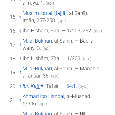
al-ruyā, 1.
(ар.)
Muslim ibn al-Ḥajjāj
, al-Ṣaḥīḥ. —
Īmān, 257-258.
(ар.)
Ibn Hishām, Sīra. — 1/203, 252.
(ар.)
M. al-Buk̲h̲ārī
, al-Ṣaḥīḥ. — Badʾ al-
waḥy, 3.
(ар.)
Ibn Hishām, Sīra. — 1/203.
(ар.)
M. al-Buk̲h̲ārī
, al-Ṣaḥīḥ. — Manāqib
al-anṣār, 36.
(ар.)
Ibn Kat̲h̲īr
, Tafsīr. —
54:1
.
(рус.)
Aḥmad Ibn Ḥanbal
, al-Musnad. —
5/346.
(ар.)
M. al-Buk̲h̲ārī
, al-Ṣaḥīḥ. — №