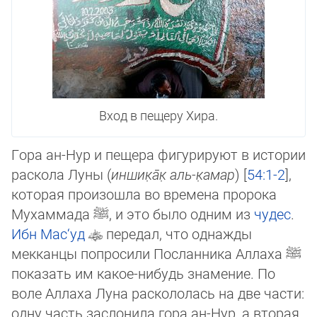
Вход в пещеру Хира.
Гора ан-Нур и пещера фигурируют в истории
раскола Луны (
иншик̣а̄к̣ аль-к̣амар
) [
54:1-2
],
которая произошла во времена пророка
Мухаммада
ﷺ
, и это было одним из
чудес
.
Ибн Мас‘уд
передал, что однажды
мекканцы попросили Посланника Аллаха
ﷺ
по­ка­зать им какое-нибудь знамение. По
воле Аллаха Луна раскололась на две час­ти:
од­ну часть заслонила гора ан-Нур, а вторая