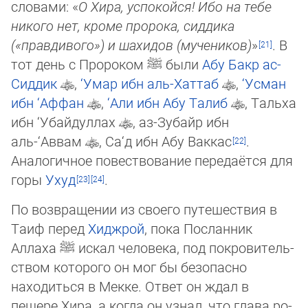
словами: «
О Хира, успокойся! Ибо на тебе
никого нет, кроме пророка, сиддика
(«правдивого») и ша­хи­дов (муче­ников)
»
. В
тот день с Про­ро­ком
ﷺ
были
Абу Бакр ас-
Сиддик
,
‘Умар ибн аль-Хаттаб
,
‘Усман
ибн ‘Аффан
,
‘Али ибн Абу Талиб
, Тальха
ибн ‘Убайдуллах
, аз-Зубайр ибн
аль-‘Аввам
, Са‘д ибн Абу Ваккас
.
Аналогичное по­вест­во­ва­ние передаётся для
горы
Ухуд
.
По возвращении из своего путешествия в
Таиф перед
Хиджрой
, пока Посланник
Аллаха
ﷺ
искал чело­века, под пок­ро­ви­тель­
ством которого он мог бы безопасно
находиться в Мекке. Ответ он ждал в
пещере Хира, а когда он узнал, что глава ро­