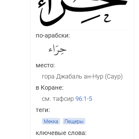
по-арабски:
حِرَاء
место:
гора Джабаль ан-Нур (Саур)
в Коране:
см. тафсир
96:1-5
теги:
Мекка
Пещеры
ключевые слова: