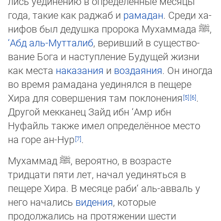
лись уединению в определённые месяцы
года, такие как раджаб и
рамадан
. Среди ха­
нифов был дедушка пророка Мухаммада
ﷺ
,
‘Абд аль-Мутталиб
, веривший в су­щес­тво­
вание Бога и наступление Будущей жизни
как места
наказания
и
воздаяния
. Он иног­да
во время рамадана уединялся в пещере
Хира для совершения там поклоне­ния
.
Дру­гой мекканец Зайд ибн ‘Амр ибн
Нуфайль также имел определённое место
на горе ан-Нур
.
Мухаммад
ﷺ
, вероятно, в возрасте
тридцати пяти лет, начал уединяться в
пещере Хира. В месяце раби‘ аль-авваль у
него начались
видения
, которые
продолжались на про­тя­же­нии шести