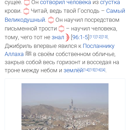
сущее.
Он
сотворил человека
из
сгустка
крови.
Читай, ведь твой Господь –
Самый
Великодуш­ный
.
Он нау­чил посредством
письменной трости
– научил человека,
тому, чего тот не
знал
96:1-5
.
Джибриль впервые явил­ся к
Посланнику
Аллаха
ﷺ
в своём собственном обличье,
закрыв собой весь горизонт и восседая на
троне между не­бом и
зем­лёй
.