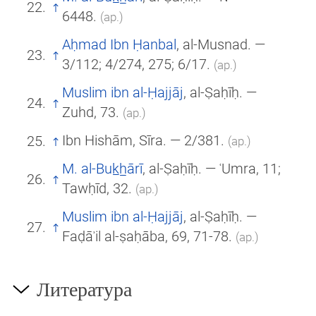
6448.
(ар.)
Aḥmad Ibn Ḥanbal
, al-Musnad. —
3/112; 4/274, 275; 6/17.
(ар.)
Muslim ibn al-Ḥajjāj
, al-Ṣaḥīḥ. —
Zuhd, 73.
(ар.)
Ibn Hishām, Sīra. — 2/381.
(ар.)
M. al-Buk̲h̲ārī
, al-Ṣaḥīḥ. — ʿUmra, 11;
Tawḥīd, 32.
(ар.)
Muslim ibn al-Ḥajjāj
, al-Ṣaḥīḥ. —
Faḍāʾil al-ṣaḥāba, 69, 71-78.
(ар.)
Литература