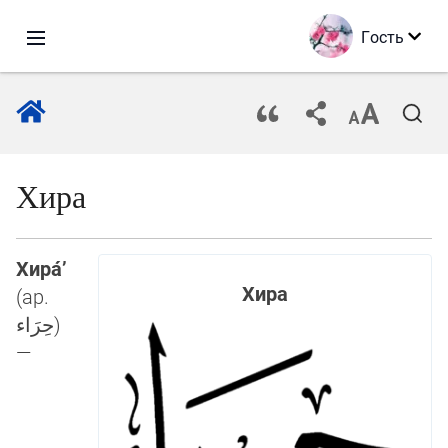
Гость
Хира
Хира́’
Хира
(ар.
حِرَاء
‎)
—