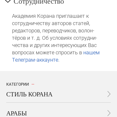
Сотрудничество
Академия Корана при­гла­ша­ет к
сотруд­ни­чест­ву авторов статей,
редакто­ров, пере­вод­чи­ков, волон­
тёров и т. д. Об ус­ло­виях сотрудни­
чест­ва и других интере­сую­щих Вас
вопросах мо­же­те спросить в
на­шем
Те­ле­грам-ак­каунте
.
КАТЕГОРИИ
СТИЛЬ КОРАНА
АРАБЫ