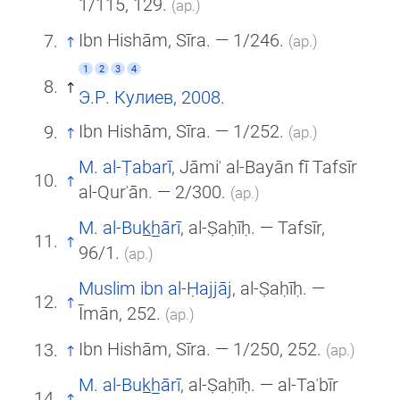
1/115, 129.
(ар.)
Ibn Hishām, Sīra. — 1/246.
(ар.)
1
2
3
4
Э.Р. Кулиев, 2008
.
Ibn Hishām, Sīra. — 1/252.
(ар.)
M. al-Ṭabarī
, Jāmiʿ al-Bayān fī Tafsīr
al-Qurʾān. — 2/300.
(ар.)
M. al-Buk̲h̲ārī
, al-Ṣaḥīḥ. — Tafsīr,
96/1.
(ар.)
Muslim ibn al-Ḥajjāj
, al-Ṣaḥīḥ. —
Īmān, 252.
(ар.)
Ibn Hishām, Sīra. — 1/250, 252.
(ар.)
M. al-Buk̲h̲ārī
, al-Ṣaḥīḥ. — al-Taʿbīr