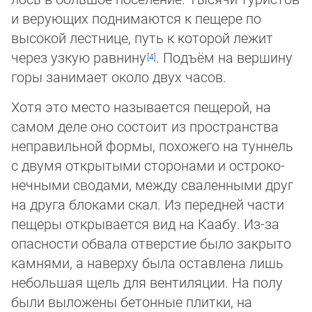
и ве­рую­щих поднимаются к пещере по
высокой лестнице, путь к которой лежит
через уз­кую равнину
. Подъём на вершину
горы занимает около двух часов.
Хотя это место называется пещерой, на
самом деле оно состоит из пространства
неп­ра­виль­ной формы, похожего на туннель
с двумя открытыми сторонами и остро­ко­
неч­ными сводами, между сваленными друг
на друга блоками скал. Из передней части
пещеры открывается вид на Каабу. Из-за
опасности обвала отверстие было закрыто
камнями, а наверху была оставлена ​​лишь
небольшая щель для вентиляции. На полу
были выложены бетонные плитки, на