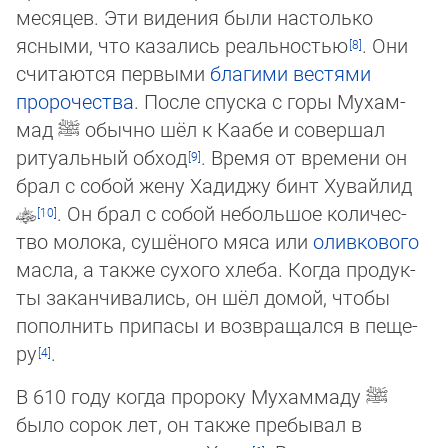
месяцев. Эти видения были настолько
ясными, что казались ре­аль­нос­тью
. Они
считаются первыми
благими вестями
пророчества
. После спуска с горы Му­хам­
мад
ﷺ
обычно шёл к Каабе и совершал
ритуальный обход
. Время от времени он
брал с собой жену Хадиджу бинт Хувайлид
. Он брал с собой небольшое ко­ли­чес­
тво мо­ло­ка, сушёного мяса или
оливкового
масла, а также сухого хлеба. Когда про­дук­
ты за­кан­чи­ва­лись, он шёл домой, чтобы
пополнить припасы и возвращался в пе­ще­
ру
.
В 610 году когда пророку Мухаммаду
ﷺ
было сорок лет, он также пребывал в