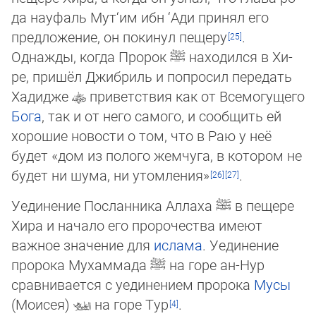
да науфаль Мут‘им ибн ‘Ади принял его
предложение, он покинул пещеру
.
Однажды, когда Пророк
ﷺ
находился в Хи­
ре, при­шёл Джибриль и попросил передать
Хадидже
приветствия как от Всемогущего
Бога
, так и от него самого, и со­об­щить ей
хорошие новости о том, что в Раю у неё
будет «дом из полого жемчуга, в котором не
будет ни шума, ни утом­ле­ния»
.
Уединение Посланника Аллаха
ﷺ
в пещере
Хира и начало его пророчества имеют
важное значение для
ислама
. Уеди­не­ние
пророка Мухаммада
ﷺ
на горе ан-Нур
сравнивается с уединением пророка
Мусы
(Моисея)
на горе Тур
.