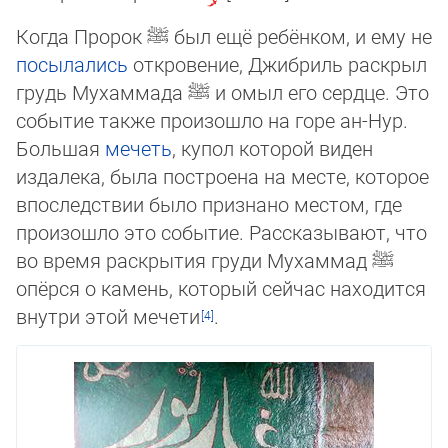
Когда Пророк
ﷺ
был ещё ребёнком, и ему не
посылались
откровение, Джибриль раскрыл
грудь Мухаммада
ﷺ
и омыл его сердце. Это
событие также произошло на горе ан-Нур.
Большая
мечеть
, купол которой виден
издалека, была построена на месте, которое
впоследствии было признано местом, где
произошло это событие. Рассказывают, что
во время рас­кры­тия груди Мухаммад
ﷺ
опёрся о камень, который сейчас находится
внутри этой мечети
.