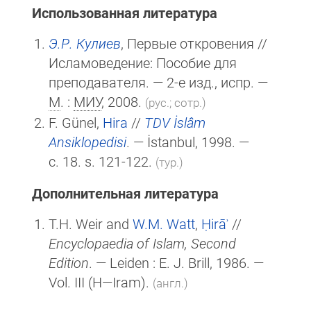
Использованная литература
Э.Р. Кулиев
, Первые откровения //
Исламоведение: Пособие для
преподавателя. — 2-е изд., испр. —
М
. :
МИУ
, 2008.
(рус.; сотр.)
F. Günel,
Hira
//
TDV İslâm
Ansiklopedisi
. — İstanbul, 1998. —
c. 18. s. 121-122.
(тур.)
Дополнительная литература
T.H. Weir and
W.M. Watt
,
Ḥirāʾ
//
Encyclopaedia of Islam, Second
Edition
. — Leiden :
E. J. Brill
, 1986. —
Vol. III (H—Iram).
(англ.)