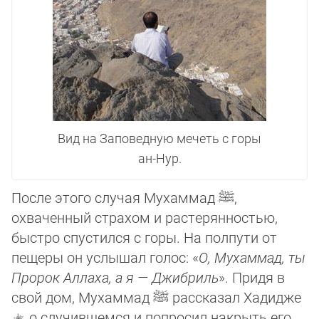
Вид на Заповедную мечеть с горы
ан-Нур.
После этого случая Мухаммад
ﷺ
,
охваченный страхом и растерянностью,
быстро спус­тился с горы. На полпути от
пещеры он услышал голос: «
О, Мухаммад, ты
Пророк Ал­ла­ха, а я — Джибриль
». Придя в
свой дом, Мухаммад
ﷺ
рассказал Хадидже
о слу­чив­шем­ся и попросил накрыть его