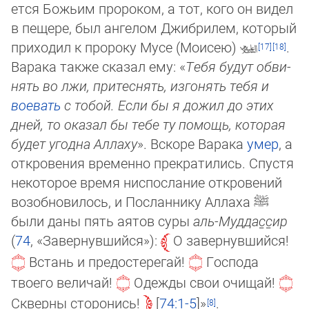
ет­ся Бо­жьим пророком, а тот, кого он видел
в пещере, был ангелом Джибрилем, который
при­хо­дил к пророку Мусе (Моисею)
.
Варака также сказал ему: «
Тебя будут об­ви­
нять во лжи, притеснять, изгонять тебя и
воевать
с тобой. Если бы я дожил до этих
дней, то оказал бы тебе ту помощь, которая
будет угодна Аллаху
». Вскоре Варака
умер
, а
от­кро­ве­ния временно прекратились. Спустя
некоторое время ниспос­лание откровений
во­зоб­но­ви­лось, и Посланнику Аллаха
ﷺ
были даны пять аятов суры
аль-Муд­дас̱­с̱ир
(
74
, «За­вер­нув­ший­ся»):
О завернув­ший­ся!
Встань и предостерегай!
Господа
твоего величай!
Одежды свои очищай!
Скверны сторонись!
74:1-5
»
.