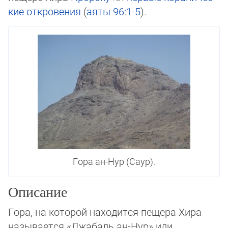
кие
откровения
(
аяты
96:1-5
).
Гора ан-Нур (Саур).
Описание
Гора, на которой находится пещера Хира
называется «Джабаль ан-Нур» или