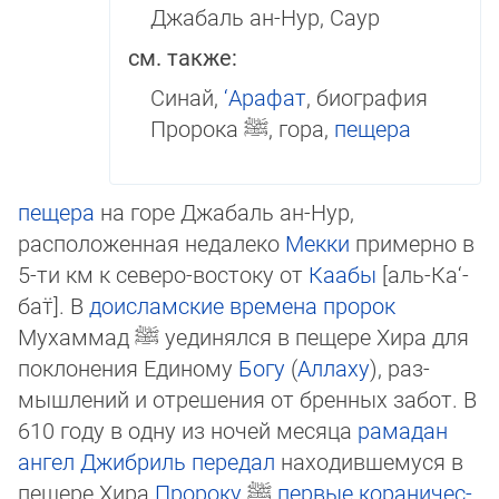
Джабаль ан-Нур, Саур
см. также:
Синай,
‘Арафат
, биография
Пророка ﷺ, гора,
пещера
пещера
на горе Джабаль ан-Нур,
расположенная не­да­ле­ко
Мекки
при­мерно в
5-ти км к северо-востоку от
Каабы
[аль-Ка‘­
бат̈]. В
доисламские времена
про­рок
Мухаммад
ﷺ
уединялся в пеще­ре Хи­ра для
поклонения Единому
Богу
(
Ал­ла­ху
), раз­
мышлений и отреше­ния от бренных забот. В
610 году в одну из ночей ме­ся­ца
ра­ма­дан
ангел
Джиб­риль
передал
находившемуся в
пещере Хира
Пророку
ﷺ
пер­вые
ко­ра­ни­чес­