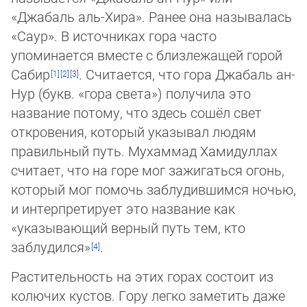
«Джабаль аль-Хира». Ранее она называлась
«Саур». В источниках гора часто
упоминается вместе с близлежащей горой
Сабир
. Считается, что гора Джабаль ан-
Нур (букв. «гора све­та») получила это
название потому, что здесь сошёл свет
откровения, который ука­зы­вал людям
правильный путь. Мухаммад Хамидуллах
считает, что на горе мог за­жи­гать­ся огонь,
который мог помочь заблудившимся ночью,
и интерпретирует это наз­ва­ние как
«указывающий верный путь тем, кто
заблудился»
.
Растительность на этих горах состоит из
колючих кустов. Гору легко заметить даже