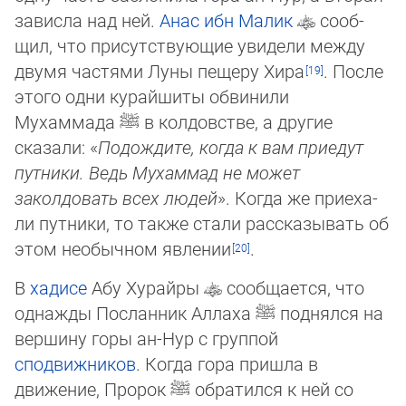
зависла над ней.
Анас ибн Малик
со­об­
щил, что при­сут­ствующие увидели между
двумя частями Луны пещеру Хира
. Пос­ле
это­го одни ку­рай­шиты обвинили
Мухаммада
ﷺ
в колдовстве, а другие
сказали: «
По­дож­ди­те, ког­да к вам приедут
путники. Ведь Мухаммад не может
заколдовать всех лю­дей
». Когда же при­еха­
ли путники, то также стали рассказывать об
этом необычном яв­ле­нии
.
В
хадисе
Абу Хурайры
сообщается, что
однажды Посланник Аллаха
ﷺ
поднялся на
вершину горы ан-Нур с группой
сподвижников
. Когда гора пришла в
движение, Пророк
ﷺ
обратился к ней со