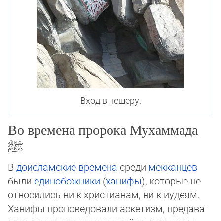
Вход в пещеру.
Во времена пророка Мухаммада
ﷺ
В
доисламские времена
среди
мекканцев
были
единобожники
(
ханифы
), которые не
относились ни к христианам, ни к иудеям.
Ханифы пропо­ведовали аскетизм, пре­да­ва­