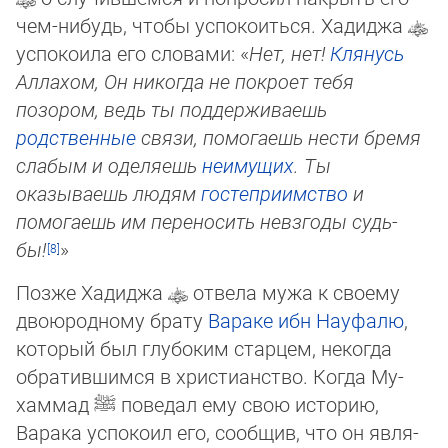
чем-нибудь, чтобы успокоиться. Хадиджа
ус­по­ко­ила его словами: «
Нет, нет!
Клянусь
Аллахом, Он никогда не покроет тебя
позором, ведь ты поддерживаешь
родственные
связи, помогаешь нести бремя
слабым и оделяешь
не­иму­щих
. Ты
оказываешь людям
гостеприимство
и
помогаешь им переносить невзгоды судь­
бы!
»
Позже Хадиджа
отвела мужа к своему
двоюродному брату
Вараке ибн Науфалю
,
который был глубоким старцем, некогда
обратившимся в христианство. Когда Му­
хам­мад
ﷺ
поведал ему свою историю,
Варака успокоил его, сообщив, что он явля­