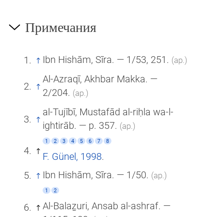
Примечания
Ibn Hishām, Sīra. — 1/53, 251.
(ар.)
Al-Azraqī, Akhbar Makka. —
2/204.
(ар.)
al-Tujībī, Mustafād al-riḥla wa-l-
ightirāb. — p. 357.
(ар.)
1
2
3
4
5
6
7
8
F. Günel, 1998
.
Ibn Hishām, Sīra. — 1/50.
(ар.)
1
2
Al-Balaẕuri, Ansab al-ashraf. —