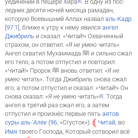
уединении в пещере Хира
. В одну из пос­
лед­них десяти ночей месяца рамадан,
которую Всевышний Аллах назвал
аль-Кадр
[
97:1
], ближе к утру к нему явился
ангел
Джибриль
и сказал: «
Читай!
» Охваченный
страхом, он ответил: «
Я не умею читать
».
Ангел схватил Мухаммада
ﷺ
и сильно сжал
его тело, а потом отпустил и повторил:
«
Читай!
» Пророк
ﷺ
вновь ответил: «
Я не
умею читать
». Тогда Джибриль снова сжал
его, а потом отпустил и сказал: «
Читай!
» Он
снова сказал: «
Я не умею читать
»
. Тогда
ангел в третий раз сжал его, а затем
отпустил и произнёс первые пять
аятов
суры
аль-‘А­ляк̣
(
96
, «Сгус­ток»):
Читай
, во
Имя
твоего Господа, Который сот­во­рил всё