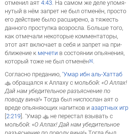
отменил аят
4:43
. На са­мом же де­ле упо­мя­
нутый в нём запрет не был отменён, просто
его действие было расширено, а тяжесть
данного проступ­ка воз­рос­ла. Боль­ше то­го,
как отмечали некоторые комментаторы,
этот аят включает в себя и запрет на при­
бли­же­ние к
мечети
в сос­тоя­нии опья­не­ния,
который тоже не был отменён
.
Согласно преданию,
‘Умар ибн аль-Хаттаб
обращался к Аллаху с мольбой:
«О Аллах!
Дай нам убедительное разъяснение по
поводу вина!
» Тогда был ниспослан аят о
вреде опьяняющих напитков и
азартных игр
[
2:219
]. ‘Умар
не перестал взывать с
мольбой: «
О Аллах! Дай нам убедительное
разъяснение по поводу вина!
» Тогда был