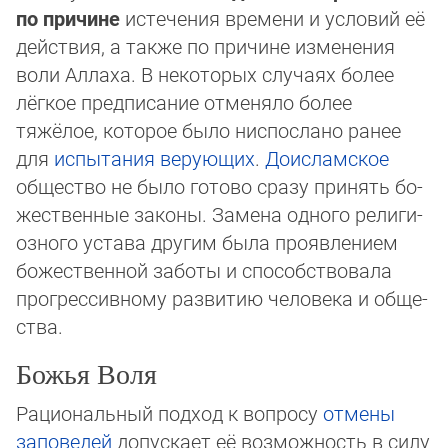
по причине
истечения времени и ус­ло­вий её
действия, а также по причине изменения
воли Аллаха. В некоторых случа­ях бо­лее
лёг­кое предписание отменяло более
тяжёлое, которое было ниспосла­но ра­нее
для
ис­пы­та­ния
верующих
.
Доисламское
общество не было готово сразу принять бо­
жест­вен­ные законы. Замена одного религи­
озного устава другим была про­явле­­нием
божест­венной заботы и спо­соб­ст­во­ва­ла
про­грессив­ному развитию человека и об­ще­
ст­ва.
Божья Воля
Рациональный подход к вопросу
отмены
заповедей
допускает её возможность в силу