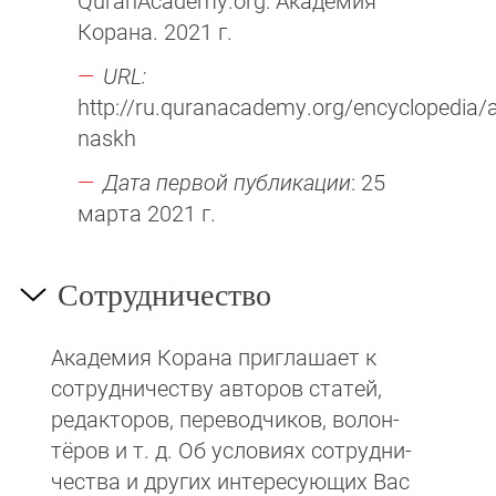
QuranAcademy.org: Академия
Корана. 2021 г.
URL:
http://ru.quranacademy.org/encyclopedia/a
naskh
Дата первой публикации
: 25
марта 2021 г.
Сотрудничество
Академия Корана при­гла­ша­ет к
сотруд­ни­чест­ву авторов статей,
редакто­ров, пере­вод­чи­ков, волон­
тёров и т. д. Об ус­ло­виях сотрудни­
чест­ва и других интере­сую­щих Вас