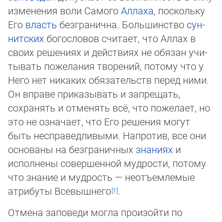
изменения воли Самого
Аллаха
, поскольку
Его
власть
безгранична. Большинство
сун­
нит­ских
богословов считает, что Аллах в
своих решениях и действиях не обязан учи­
ты­вать поже­ла­ния творений, потому что у
Него нет никаких обязательств перед ни­ми.
Он вправе приказывать и запрещать,
сохранять и отменять всё, что пожелает, но
это не означает, что Его решения могут
быть несправедливыми. Напротив, все они
ос­но­ва­ны на безграничных
знаниях
и
исполнены совершенной мудрости, потому
что зна­ние и мудрость — неотъемлемые
атрибуты Всевышнего
.
Отмена за­по­веди могла произойти по