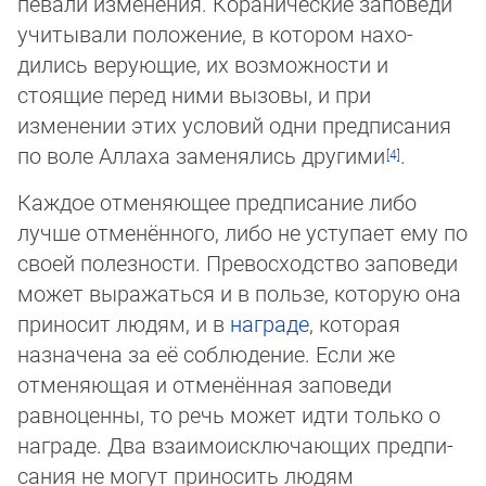
певали изменения. Корани­ческие заповеди
учитывали положе­ние, в ко­то­ром нахо­
дились верующие, их возмож­ности и
стоящие перед ними вызовы, и при
изменении этих условий одни пред­пи­са­ния
по воле Аллаха заменя­лись другими
.
Каждое отменяющее предписание либо
лучше отменённого, либо не уступает ему по
своей полезности. Превосходство за­по­веди
может выражаться и в пользе, которую она
приносит людям, и в
награде
, которая
назначена за её соблюдение. Ес­ли же
отменяющая и отменённая заповеди
равноценны, то речь может идти только о
награде. Два вза­имо­исключающих пред­пи­
са­ния не могут приносить людям