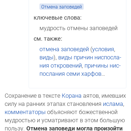
Отмена заповедей
ключевые слова:
мудрость отмены заповедей
см. также:
отмена заповедей
(
ус­ло­вия
,
виды
),
ви­ды при­чин нис­пос­ла­
ния откровений
,
при­чи­ны нис­
пос­ла­ния семи харфов
…
Сохранение в тексте
Корана
аятов, имевших
силу на ранних этапах становления
ис­ла­ма
,
комментаторы
объясняют божественной
муд­рос­тью и усматривают в этом боль­шую
пользу.
Отмена за­по­веди могла произойти