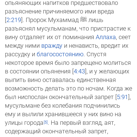
опьяняющих на­пит­ков предшествовало
разъяснение причиняемого ими вре­да
[
2:219
]. Пророк Мухаммад
ﷺ
лишь
разъяснял мусульманам, что пристрастие к
вину отдаляет их от поминания
Ал­ла­ха
, сеет
между ними
вражду
и ненависть, вредит их
рассудку и
благосостоянию
. Спустя
некоторое время было запре­ще­но молиться
в состоянии опьянения [
4:43
], и у желающих
выпить вино оставалась единственная
возможность делать это по но­чам. Когда же
был ниспослан окончательный запрет [
5:91
],
мусульмане без колебания подчинились
ему и вылили хра­нив­ше­еся у них ви­но на
улицы го­ро­да
. На первый взгляд, аят,
содержащий окончательный запрет,