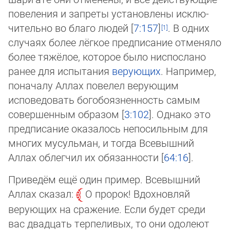
повеления и запреты установлены исклю­
чительно во благо людей [
7:157
]
. В одних
случаях более лёгкое предписание отменяло
более тяжёлое, которое было ниспослано
ранее для испытания
верующих
. Например,
поначалу Аллах повелел верующим
исповедовать бо­го­боязненность самым
совершенным образом [
3:102
]. Однако это
предписание оказалось непосильным для
многих му­суль­ман, и тогда Всевышний
Аллах облегчил их обязанности [
64:16
].
Приведём ещё один пример. Всевышний
Аллах сказал:
О пророк! Вдохновляй
верующих на сражение. Если будет среди
вас двадцать терпеливых, то они одолеют