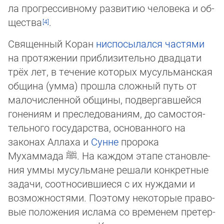
ла про­грессив­ному развитию человека и об­
ще­ст­ва
.
Священный Коран
ниспосылался час­тями
на протяжении при­бли­зительно двадцати
трёх лет, в течение которых мусуль­ман­ская
община (умма) про­шла сложный путь от
мало­чис­лен­ной общины, под­вергав­шейся
гоне­ниям и пресле­дова­ниям, до са­мо­­стоя­
тель­ного го­су­дар­ст­ва, основан­ного на
законах Аллаха и
Сунне
пророка
Мухаммада
ﷺ
. На каждом этапе ста­нов­ле­
ния уммы мусульмане решали кон­кретные
задачи, соотносившиеся с их нуждами и
возмож­ностями. Поэтому неко­то­рые пра­во­
вые поло­жения ислама со временем претер­