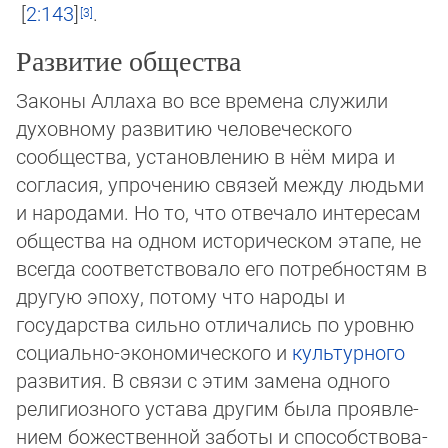
2:143
.
Развитие общества
Законы Аллаха во все времена слу­жили
духовному развитию чело­вечес­кого
сообщества, уста­новле­нию в нём мира и
согла­сия, упроче­нию связей между людьми
и народами. Но то, что отвечало интересам
общества на одном исто­рическом этапе, не
всегда соот­ветство­ва­ло его потребностям в
другую эпоху, потому что народы и
государства сильно отличались по уров­ню
соци­ально-эконо­мического и
куль­турного
развития. В связи с этим замена одного
религи­озного устава другим была про­­явле­
нием божест­венной заботы и спо­соб­ст­во­ва­