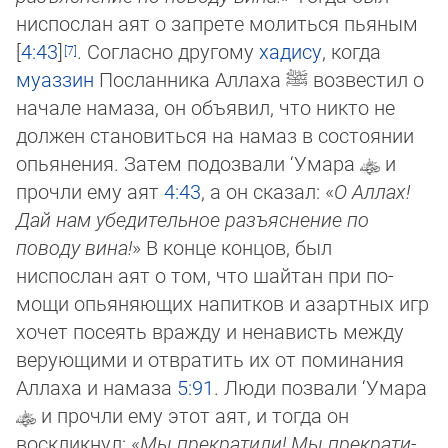
ниспослан аят о запрете молиться пья­ным
[
4:43
]
. Согласно другому
хадису
, когда
муаззин
Посланника Аллаха
ﷺ
возвестил о
начале намаза, он объявил, что ни­кто не
должен становиться на намаз в состоянии
опьянения. Затем подозвали ‘Умара
и
прочли ему аят
4:43
, а он ска­зал: «
О Аллах!
Дай нам убедительное разъяснение по
поводу вина!
» В конце концов, был
ниспослан аят о том, что шайтан при по­
мощи опьяняющих напитков и азартных игр
хочет посеять вражду и ненависть между
верующими и отвратить их от по­ми­на­­ния
Ал­лаха и намаза
5:91
. Люди позвали ‘Умара
и прочли ему этот аят, и тогда он
воскликнул: «
Мы прекратили! Мы пре­кра­ти­