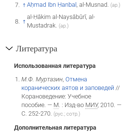
Aḥmad Ibn Ḥanbal
, al-Musnad.
(ар.)
al-Ḥākim al-Naysābūrī, al-
Mustadrak.
(ар.)
Литература
Использованная литература
М.Ф. Муртазин
,
Отмена
коранических аятов и заповедей
//
Корановедение: Учебное
пособие. —
М
. : Изд-во
МИУ
, 2010. —
С. 252-270.
(рус.; сотр.)
Дополнительная литература