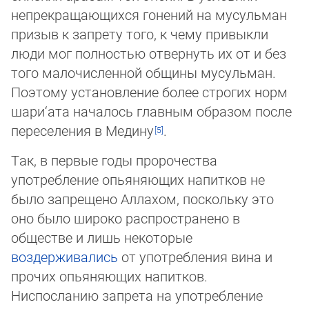
непрекращающихся гонений на мусульман
призыв к зап­ре­ту того, к чему привыкли
люди мог полностью отвернуть их от и без
того малочисленной общины мусульман.
Поэтому ус­та­нов­ление более строгих норм
ша­ри­‘а­та началось главным образом после
переселения в Медину
.
Так, в первые годы пророчества
употребление опьяняющих напитков не
было запрещено Аллахом, поскольку это
оно было широко распространено в
обществе и лишь некоторые
воздерживались
от употребления вина и
прочих опьяняющих на­пит­ков.
Ниспосланию запрета на употребление