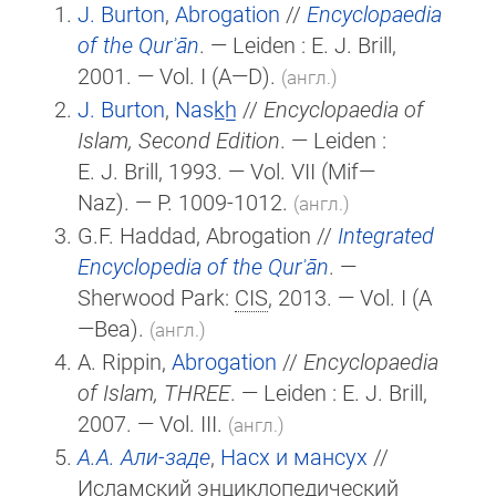
J. Burton
,
Abrogation
//
Encyclopaedia
of the Qurʾān
. — Leiden :
E. J. Brill
,
2001. — Vol. I
(A—D)
.
(англ.)
J. Burton
,
Nask̲h̲
//
Encyclopaedia of
Islam, Second Edition
. — Leiden :
E. J. Brill
, 1993. — Vol. VII (Mif—
Naz). — P. 1009-1012.
(англ.)
G.F. Haddad, Abrogation //
Integrated
Encyclopedia of the Qurʾān
. —
Sherwood Park:
CIS
, 2013. — Vol. I (A
—Bea).
(англ.)
A. Rippin,
Abrogation
//
Encyclopaedia
of Islam, THREE
. — Leiden :
E. J. Brill
,
2007. — Vol. III.
(англ.)
А.А. Али-заде
,
Насх и мансух
//
Исламский энциклопедический