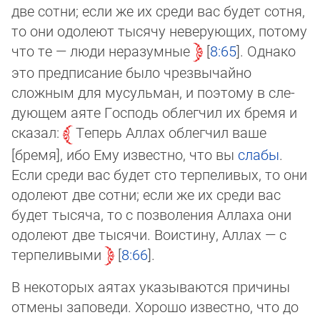
две сотни; если же их среди вас будет сотня,
то они одолеют тысячу неверующих, по­то­му
что те — люди неразумные
8:65
. Однако
это предписание было чрезвычайно
сложным для мусульман, и поэтому в сле­
дующем аяте Господь облегчил их бремя и
сказал:
Теперь Аллах облегчил ваше
[бремя], ибо Ему известно, что вы
сла­бы
.
Если среди вас будет сто терпеливых, то они
одолеют две сотни; если же их среди вас
будет тысяча, то с позволения Ал­ла­ха они
одолеют две тысячи. Воистину, Аллах — с
терпеливыми
8:66
.
В некоторых аятах указываются причины
отмены заповеди. Хорошо извест­но, что до