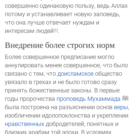
совершенно одинаковую пользу, ведь Аллах
потому и устанавливает новую за­по­ведь,
что она лучше отвечает нуждам и
интересам людей
.
Внедрение более строгих норм
Более совершенное предписание могло
аннулировать менее совершенное, что было
связано с тем, что
доисламское
об­щес­тво
увязало в грехах и не было готово сразу
принять божественные законы. В первые
годы пророчества
проповедь Му­хам­мада
ﷺ
была построена на разъяснении основ
веры
,
изобличении идолопоклонства и укреплении
нравственных
доб­ро­­де­те­лей, понятных и
близких арабам той эпохи. В условиях