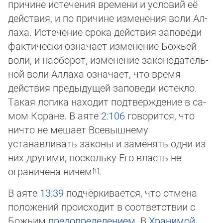
причине истечения времени и условий её
действия, и по причине изменения воли Ал­
ла­ха. Истечение сро­ка действия заповеди
фактически означает изменение Божьей
воли, и наоборот, изменение законо­да­тель­
ной воли Аллаха означает, что время
действия предыдущей заповеди истекло.
Такая логика находит подтвержде­ние в са­
мом Ко­ра­не. В аяте
2:106
говорится, что
ничто не мешает Всевышнему
устанавливать законы и заменять одни из
них дру­ги­ми, по­скольку Его власть не
ограничена ни­чем
.
В аяте
13:39
подчёркивается, что отмена
положений происходит в соответствии с
Божьим
предопределением
. В
Хранимой