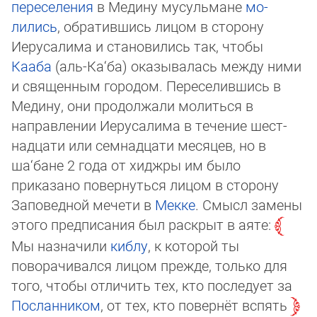
переселения
в Медину мусульмане
мо­
лились
, обра­тившись лицом в сторону
Иерусалима и становились так, чтобы
Кааба
(аль-Ка‘ба) оказывалась между ними
и священным городом. Пере­селившись в
Медину, они продол­жали молиться в
направлении Иеруса­лима в течение шест­
над­цати или сем­над­цати месяцев, но в
ша‘бане 2 года от хиджры им было
приказано повер­нуться лицом в сторону
Запо­ведной мечети в
Мекке
. Смысл замены
этого предписания был раскрыт в аяте:
Мы назначили
киблу
, к которой ты
поворачивался лицом прежде, только для
того, чтобы отличить тех, кто последует за
Посланником
, от тех, кто повернёт вспять