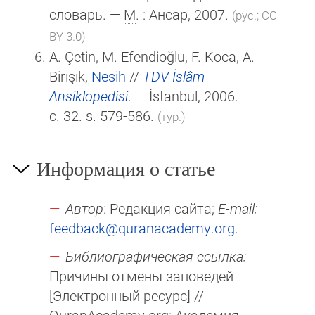
словарь. —
М
. : Ансар, 2007.
(рус.; CC
BY 3.0)
A. Çetin, M. Efendioğlu, F. Koca, A.
Birışık,
Nesih
//
TDV İslâm
Ansiklopedisi
. — İstanbul, 2006. —
c. 32. s. 579-586.
(тур.)
Информация о статье
Автор
: Редакция сайта;
E-mail:
feedback@quranacademy.org
.
Библиографическая ссылка:
Причины отмены заповедей
[Электронный ресурс] //