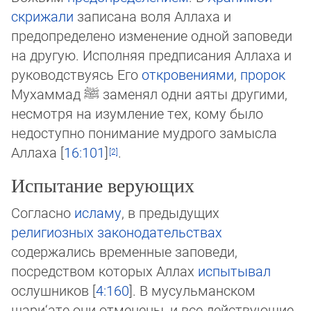
скрижали
записана воля Аллаха и
предопределено изменение одной заповеди
на другую. Исполняя предписания Аллаха и
руководствуясь Его
откровениями
,
пророк
Мухаммад
ﷺ
заменял одни аяты другими,
несмотря на изумление тех, кому было
недоступно понимание мудрого замысла
Аллаха [
16:101
]
.
Испытание верующих
Согласно
исламу
, в предыдущих
религиозных законодательствах
содержались временные заповеди,
посредством которых Аллах
ис­пы­ты­вал
ослушников [
4:160
]. В мусульманском
шари‘ате они отменены, и все действующие