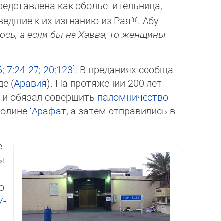
д­ставлена ​​как оболь­сти­тель­ница,
риведшие к их изгнанию из Рая
. Абу
лось, а если бы не Хавва, то жен­щи­ны
6
;
7:24-27
;
20:123
]. В преданиях сооб­ща­
е (
Аравия
). На протя­же­нии 200 лет
] и обязал совершить
палом­ничество
 долине
‘Арафат
, а затем отпра­вились в
е
ы
о
7-