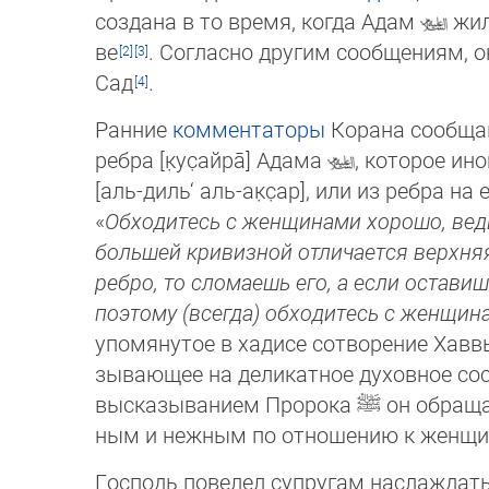
соз­дана в то время, когда Адам
жил
ве
. Согласно другим сооб­ще­ни­ям,
Сад
.
Ранние
комментаторы
Корана сообщаю
ребра [к̣ус̣айра̄] Ада­ма
, которое ин
[аль-диль‘ аль-ак̣с̣ар], или из ребра на
«
Обходитесь с женщинами хорошо, ведь,
боль­шей кривизной отли­чается верхняя
реб­ро, то сломаешь его, а если оставиш
по­это­му (всегда) обходитесь с женщи
упо­мя­нутое в хадисе сотворение Хавв
зывающее на дели­катное духовное со
высказы­ванием Пророка
ﷺ
он обраща
ным и нежным по отношению к женщина
Господь повелел супругам наслаждать