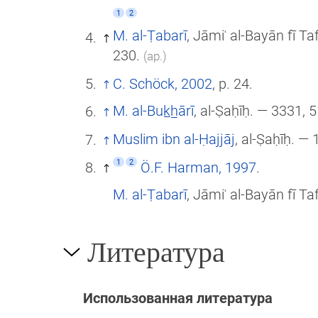
1
2
M. al-Ṭabarī
, Jāmiʿ al-Bayān fī Ta
230.
(ар.)
C. Schöck, 2002
, p. 24.
M. al-Buk̲h̲ārī
, al-Ṣaḥīḥ. — 3331, 
Muslim ibn al-Ḥajjāj
, al-Ṣaḥīḥ. — 
1
2
Ö.F. Harman, 1997
.
M. al-Ṭabarī
, Jāmiʿ al-Bayān fī Ta
Литература
Использованная литература