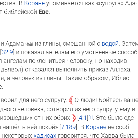
чества. В
Коране
упоми­нается как «супруга» Ада­
ет библейской
Еве
.
и Адама
из глины, смешанной с
водой
. За­те
[
32:9
] и показал ангелам его умствен­ные спо­соб
л ангелам покло­ниться человеку, но на­хо­див­
 дьявол) отказался выполнить приказ Ал­ла­ха,
ня, а человек из глины. Таким образом, Иб­лис
е.
ворил для него супругу:
О люди! Бойтесь ва­ше
одного человека, сотворил из него супругу ему и
оизо­шедших от них обоих
4:1
. Это бы­ло сде­
н нашёл в ней покой» [
7:189
]. В
Коране
не со­об­
 в некоторых
хадисах
говорится, что Хавва бы­ла