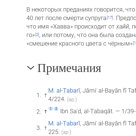
В некоторых преданиях говорится, чт
40 лет после смерти супруга
. Предп
что имя «Х̣авва» происходит от
х̣айй
, 
го»
, или потому, что она бы­ла создан
«смешение красного цве­та с чёрным»
Примечания
M. al-Ṭabarī
, Jāmiʿ al-Bayān fī Ta
4/224.
(ар.)
1
2
Ibn Saʿd, al-Ṭabaqāt. — 1/39
M. al-Ṭabarī
, Jāmiʿ al-Bayān fī Ta
225.
(ар.)