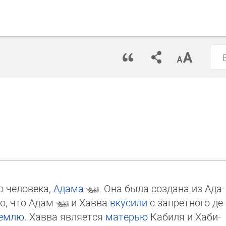
о че­ло­ве­ка,
Адама
. Она была соз­дана из Ада­
то, что Адам
и Хав­ва
вкусили
с запретного де­
ем­лю
. Хавва является
матерью
Кабиля и Ха­би­