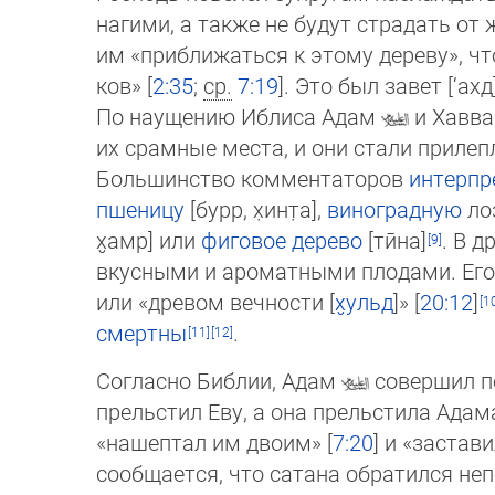
нагими, а также не будут страдать от 
им «приближаться к этому де­ре­ву», чт
ков» [
2:35
;
ср.
7:19
]. Это был за­вет [‘
По на­уще­нию Иблиса Адам
и Хавв
их срам­ные места, и они стали прилеп
Боль­шин­ст­во ком­ментато­ров
ин­тер­п
пше­ни­цу
[бурр, х̣инт̣а],
вино­град­ную
ло­
х̮амр] или
фиговое дерево
[тӣ­на]
. В д
вкус­ны­ми и ароматными плода­ми. Ег
или «древом вечности [
х̮ульд
]» [
20:12
]
смерт­ны
.
Согласно Библии, Адам
совершил пе
прельстил Еву, а она прельстила Ада
«нашептал им двоим» [
7:20
] и «застави
сообщается, что сатана обратился не­