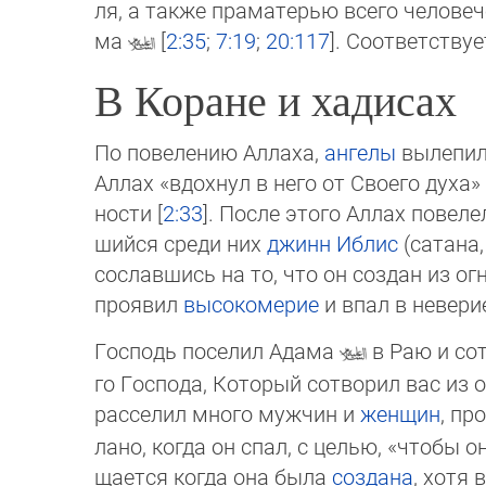
ля, а также праматерью все­го че­лове­
ма
[
2:35
;
7:19
;
20:117
]. Соответству
В Коране и хадисах
По повелению Аллаха,
ангелы
вылепил
Аллах «вдохнул в него от Своего духа» 
ности [
2:33
]. После это­го Аллах повеле
шийся среди них
джинн
Иблис
(сатана,
сославшись на то, что он создан из ог
про­явил
высокомерие
и впал в неве­ри
Господь поселил Адама
в Раю и сот
го Гос­пода, Который сотворил вас из 
расселил много мужчин и
женщин
, пр
ла­но, когда он спал, с це­лью, «чтобы о
щается когда она была
соз­да­на
, хотя