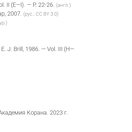
l. II
(E—I)
. — P. 22-26.
(англ.)
ар, 2007.
(рус.; CC BY 3.0)
ур.)
:
E. J. Brill
, 1986. — Vol. III (H—
Академия Корана. 2023 г.