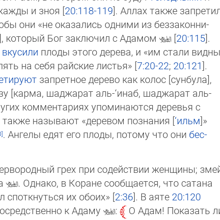
жажды и зноя [
20:118-119
]. Аллах также запрети
обы они «не оказались одними из без­закон­ни­
ахд], который Бог заключил с Адамом
[
20:115
].
а
вкусили
плоды этого дерева, и «им ста­ли видн
лять на себя райские листья» [
7:20-22
;
20:121
].
ретируют
запретное дерево как колос [сунбула],
зу [карма, шаджарат аль-‘инаб, шаджарат аль-
ру­гих ком­мен­тариях упоми­наются деревья с
о так­же называют «деревом познания [
‘ильм
]»
. Ан­ге­лы едят его плоды, потому что они
бес­
рво­родный грех при содействии женщины; зме
ма
. Однако, в Коране сообщается, что са­та­на
л спотк­нуться их обоих» [
2:36
]. В аяте
20:120
посредст­венно к Адаму
:
О Адам! По­ка­зать л