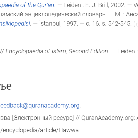
opaedia of the Qurʾān
. — Leiden :
E. J. Brill
, 2002. — Vo
ламский энциклопедический словарь. —
М
. : Анс
siklopedisi
. — İstanbul, 1997. — c. 16. s. 542-545.
(т
//
Encyclopaedia of Islam, Second Edition
. — Leiden 
ье
feedback@quranacademy.org
.
вва [Электронный ресурс] // QuranAcademy.org: 
g/encyclopedia/article/Hawwa