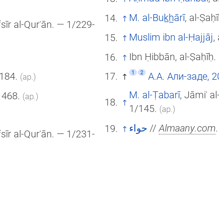
M. al-Buk̲h̲ārī
, al-Ṣaḥ
fsīr al-Qurʾān. — 1/229-
Muslim ibn al-Ḥajjāj
,
Ibn Ḥibbān, al-Ṣaḥīḥ.
1
2
5184.
А.А. Али-заде, 
(ар.)
M. al-Ṭabarī
, Jāmiʿ a
1468.
(ар.)
1/145.
(ар.)
حواء
//
Almaany.com
fsīr al-Qurʾān. — 1/231-