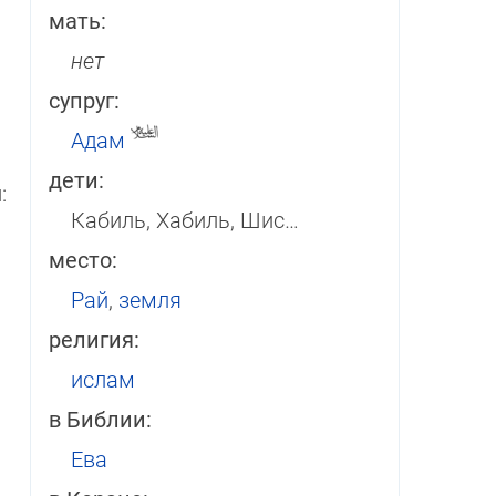
мать:
нет
супруг:
Адам
дети:
:
Кабиль, Хабиль, Шис…
место:
Рай
,
земля
религия:
ислам
в Библии:
Ева