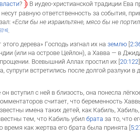
власти
?
В иудео-христианской тра­ди­ции Ева пре
не­сут рав­ную от­вет­ствен­ность за со­бы­тия, п
зал: «
Ес­ли бы не из­раиль­тяне, мясо бы не пор­ти­
.
 этого дерева» Господь изгнал их на
землю
[
2:3
дии (или на острове Цейлон), а Хавва — в Джидд
прощении. Всевышний Аллах простил их [
20:122
ха, супруги встре­тились после долгой разлуки в
 он вступил с ней в близость, она понесла лёгко
 ком­мен­таторов считает, что беременность Хавв
Известны имена та­ких де­тей, как Кабиль, Хабиль,
звестны тем, что Кабиль убил
брата
за то, что ег
то время как жертва его брата была принята [
5:2