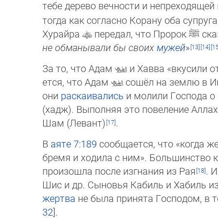
те­бе дерево вечности и непрехо­дящей
тогда как согласно Корану оба супру­га 
Хурайра
передал, что Пророк
ﷺ
ска­
не обманывали бы своих
му­жей
»
За то, что Адам
и Хавва «вкусили от
ет­ся, что Адам
сошёл на землю в Ин
они
рас­каива­лись
и молили Господа о 
(хадж). Выполняя это пове­ление Ал­ла
Шам (Ле­вант)
.
В
аяте
7:189
сообщается, что «когда же
бремя и ходила с ним». Боль­шин­ст­во
произошла после изгнания из Рая
. 
Шис и др. Сыновья Кабиль и Хабиль и
жертва
не бы­ла при­нята Господом, в 
32
].