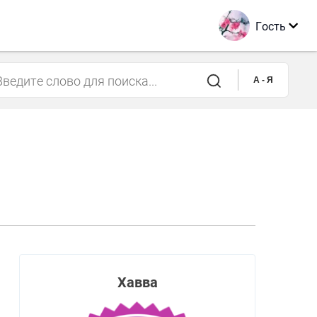
Гость
A - Я
Хавва