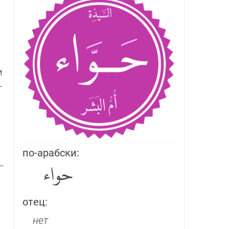
м
­
по-арабски:
­
حواء
отец:
нет