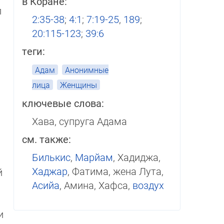
в Коране:
л
2:35-38
;
4:1
;
7:19-25
,
189
;
20:115-123
;
39:6
теги:
ы
Адам
Анонимные
лица
Женщины
ключевые слова:
Хава, супруга Адама
см. также:
Билькис
,
Марйам
, Хадиджа,
Хаджар
, Фатима, жена Лута,
й
Асийа
, Амина, Хафса,
воздух
и