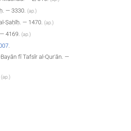
īḥ. — 3330.
(ар.)
 al-Ṣaḥīḥ. — 1470.
(ар.)
 — 4169.
(ар.)
2007
.
l-Bayān fī Tafsīr al-Qurʾān. —
.
(ар.)