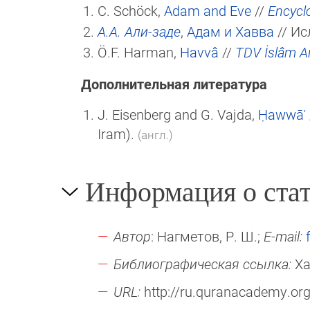
C. Schöck,
Adam and Eve
//
Encycl
А.А. Али-заде
,
Адам и Хавва
// Ис
Ö.F. Harman,
Havvâ
//
TDV İslâm An
Дополнительная литература
J. Eisenberg and G. Vajda,
Ḥawwāʾ
Iram).
(англ.)
Информация о стат
Автор
: Нагметов, Р. Ш.;
E-mail:
Библиографическая ссылка:
Ха
URL:
http://ru.quranacademy.or