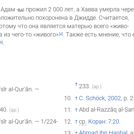
о Адам
прожил 2 000 лет, а Хавва умерла чере
оложительно похоронена в Джидде. Счи­тается,
потому что она является матерью всего «жи­во­
а из чего-то «живого»
. Также есть мнение, что
.
233.
(ар.)
fsīr al-Qurʾān. —
C. Schöck, 2002
, p. 2
-40.
Abd al-Razzāq al-Ṣanʿ
(ар.)
fsīr al-Qurʾān. — 1/224-
ср.
Коран
:
7:20
.
Aḥmad Ibn Ḥanbal
, 