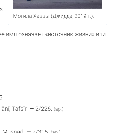
з
Могила Хаввы (Джидда, 2019 г.).
 её имя означает «источник жиз­ни» или
5.
ānī, Tafsīr. — 2/226.
(ар.)
al-Musnad. — 2/315.
(ар.)