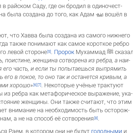
 в райском Саду, где он бродил в одино­чест­
 она была создана до того, как Адам
вошёл в
т, что Хавва была создана из самого нижнего
огда также понимают как самое короткое ребро
 его левой стороне
.
Пророк
Мухаммад
ﷺ
сказал
 поистине, женщина сотворена из ребра, а наи­
 его часть, и если ты попыта­ешься выпря­мить
ь его в покое, то оно так и останется кри­вым, а
нами хорошо
»
. Некоторые учёные трак­туют
ы из ребра как метафо­рическое выра­жение, ука­
стояние женщины. Они также считают, что этим
ет внимание на необхо­димость быть ос­то­рож­
м, а не на способ её сотворения
.
ся Раем, в котором они не будут
голодными
и