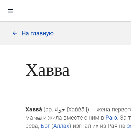
На главную
Хавва
Хавва́
(ар.
حواء
[Х̣ав̌в̌а̄’]‎) — жена первог
ма
и жи­ла вмес­те с ним в
Раю
. За 
ре­ва,
Бог
(
Аллах
) изгнал их из Рая на
з