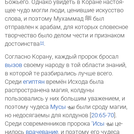
Божьего. Однако увидеть в Коране нас­тоя­
щее чудо могли люди, ценившие искусство
слова, и поэтому Мухаммад
ﷺ
был
отправлен к арабам, для которых сло­вес­ное
твор­чество было делом чести и признаком
достоинства
.
Согласно Корану, каждый пророк бросал
вызов
своему народу в той области знаний,
в которой те разбирались лучше всего.
Среди
египтян
времён Исхода была
распространена магия, колдуны
пользовались у них большим уважением, и
поэтому чу­де­са
Мусы
были сроду магии,
но недосягаемы для колдунов [
20:65-70
].
Среди современников пророка
‘Исы
це­
ни­лось
врачевание
, и поэтому его чудеса