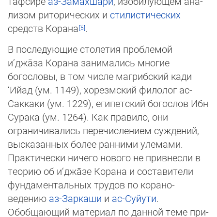
тафсире
аз-Замахшари
, изобилую­щем ана­
лизом риторических и
стилистических
средств Корана
.
В последующие столетия проблемой
и‘джа̄за Корана занимались многие
богословы, в том числе магрибский кади
‘Ийад (ум. 1149), хорезмский филолог ас-
Саккаки (ум. 1229), египетский богослов Ибн
Сурака (ум. 1264). Как правило, они
ограничивались пе­ре­чис­лением суждений,
высказанных более ранними улемами.
Практически ничего нового не привнесли в
теорию об и‘джа̄зе Корана и составители
фундаментальных трудов по ко­ра­но­
ведению
аз-Заркаши
и
ас-Суйути
.
Обобщающий материал по данной теме при­