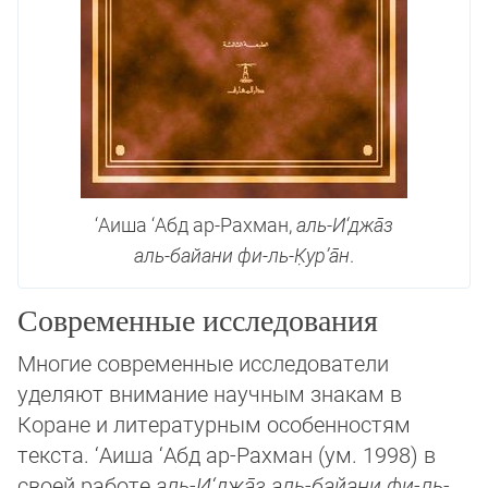
‘Аиша ‘Абд ар-Рахман,
аль-И‘джа̄з
аль-байани фи-ль-К̣ур’а̄н
.
Современные исследования
Многие современные исследователи
уделяют внимание научным знакам в
Коране и литературным особенностям
текста. ‘Аиша ‘Абд ар-Рахман (ум. 1998) в
своей работе
аль-И‘джа̄з аль-байани фи-ль-