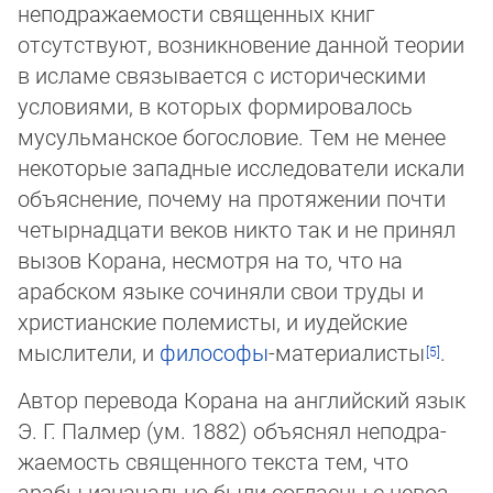
непод­ра­жае­мости священных книг
отсутствуют, возникновение данной теории
в исламе свя­зы­ва­ется с историческими
условиями, в которых формировалось
мусульман­ское бо­го­сло­вие. Тем не менее
некоторые западные исследователи искали
объяснение, почему на протяжении почти
четырнадцати веков никто так и не принял
вызов Корана, несмотря на то, что на
арабском языке сочиняли свои труды и
христианские полемисты, и иудей­ские
мыслители, и
философы
-материалисты
.
Автор перевода Корана на английский язык
Э. Г. Палмер (ум. 1882) объяснял не­под­ра­
жае­мость священного текста тем, что
арабы изначально были согласны с невоз­