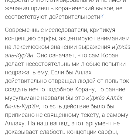
желания принять кора­ни­чес­кий вызов, не
соответствуют действительности
.
Современные исследователи, критикуя
концепцию сарфы, акцентируют внимание и
на лексическом значении выражения
и‘джа̄з
аль-К̣ур’а̄н
. Оно означает, что сам Коран
делает несостоятельными любые попытки
подражать ему. Если бы Аллах
действительно отвращал людей от попыток
создать нечто подобное Корану, то ранние
мусульмане назвали бы это
и‘джа̄з Алла̄х
би-ль-К̣ур’а̄н
, то есть действие было бы
приписано не священному тексту, а самому
Аллаху. На наш взгляд, этот ар­гу­мент не
доказывает слабость концепции сарфы,