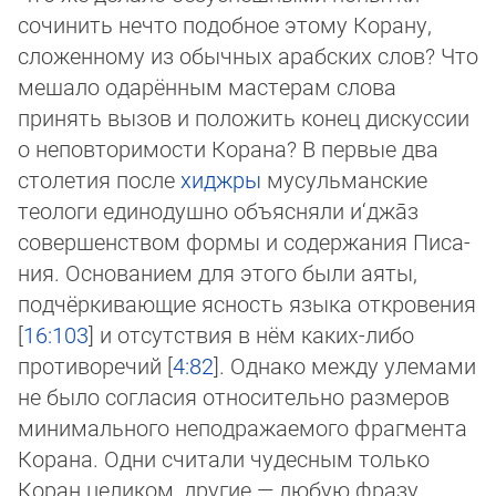
сочинить нечто подобное этому Корану,
сложенному из обычных арабских слов? Что
мешало одарённым мастерам слова
принять вызов и положить конец дискуссии
о неповторимости Корана? В первые два
столетия после
хиджры
мусульманские
теологи единодушно объясняли и‘джа̄з
совершенством формы и содержания Пи­са­
ния. Основанием для этого были аяты,
подчёркивающие ясность языка откровения
[
16:103
] и отсутствия в нём каких-либо
противоречий [
4:82
]. Однако между улемами
не было согласия относительно размеров
минимального неподражаемого фраг­мен­та
Корана. Одни считали чудесным только
Коран целиком, другие — любую фразу,