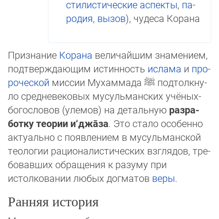
стилистические ас­пек­ты
,
па­
ро­дия
,
вызов
), чудеса Корана
Признание
Корана
величайшим знамением,
подтверждающим ис­тин­ность
ислама
и
про­
ро­ческой
миссии Мухаммада
ﷺ
под­тол­кну­
ло сред­не­вековых мусульманских учё­ных-
бо­го­сло­вов (улемов) на деталь­ную
раз­ра­
бот­ку теории и‘джа̄за
. Это стало осо­бен­но
актуально с появ­ле­нием в мусульманской
теологии рацио­налистических взгля­дов, тре­
бовавших обра­ще­ния к разуму при
истолковании любых дог­ма­тов
веры
.
Ранняя история