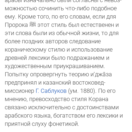
мож­нос­тью сочинить что-либо подобное
ему. Кроме того, по его словам, если для
Пророка
ﷺ
этот стиль был естественен и
эти слова были из обычной жизни, то для
более поздних авторов следование
кораническому стилю и использование
древ­ней лексики было подра­жа­ни­ем и
художественным приукрашиванием.
Попытку опровергнуть теорию и‘джа̄за
пред­при­нял и казанский востоковед-
миссионер
Г. Саблуков
(ум. 1880). По его
мнению, превосходство стиля Корана
связано исклю­чи­те­ль­но с достоин­ства­ми
арабского языка, богатством его лексики и
приятной слуху фонетикой.