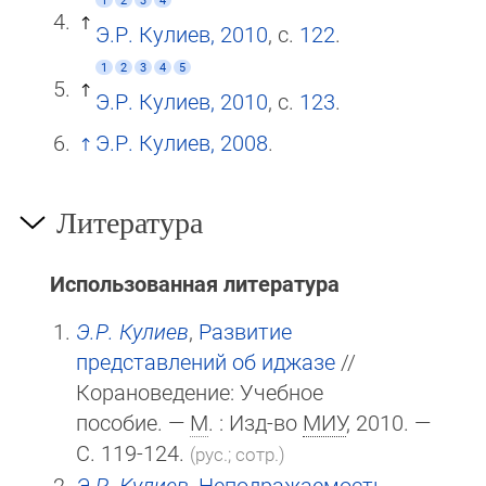
Э.Р. Кулиев, 2010
, с.
122
.
1
2
3
4
5
Э.Р. Кулиев, 2010
, с.
123
.
Э.Р. Кулиев, 2008
.
Литература
Использованная литература
Э.Р. Кулиев
,
Развитие
представлений об иджазе
//
Корановедение: Учебное
пособие. —
М
. : Изд-во
МИУ
, 2010. —
С. 119-124.
(рус.; сотр.)
Э.Р. Кулиев
,
Неподражаемость