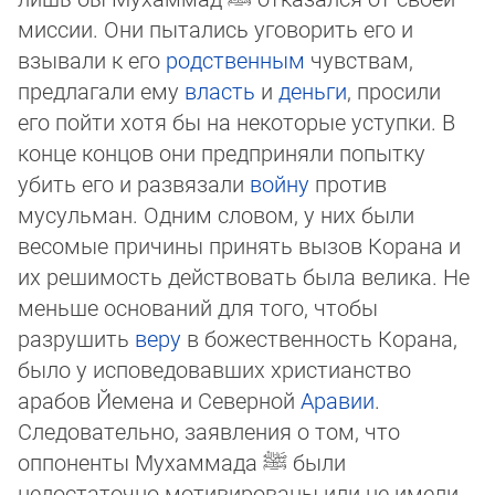
миссии. Они пытались уговорить его и
взывали к его
родственным
чувствам,
предлагали ему
власть
и
деньги
, просили
его пойти хотя бы на некоторые уступки. В
конце концов они предприняли попытку
убить его и развязали
войну
против
мусульман. Одним словом, у них были
весомые причины принять вызов Корана и
их решимость действовать была велика. Не
меньше оснований для того, чтобы
разрушить
веру
в божественность Корана,
было у исповедовавших христианство
арабов Йемена и Северной
Аравии
.
Следовательно, заявления о том, что
оппоненты Мухаммада
ﷺ
были
недостаточно мотивированы или не имели