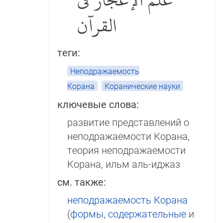
علم الإعجاز في
القرآن
теги:
Неподражаемость
Корана
Коранические науки
ключевые слова:
развитие представлений о
неподражаемости Корана,
теория неподражаемости
Корана, ильм аль-иджаз
см. также:
неподражаемость Корана
(
фор­мы
,
содержатель­ные
и