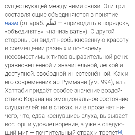
существующей между ними свя­зи. Эти три
составляющие объединяются в понятие
назм
(от араб. نَظَّمَ — «приво­дить в порядок»,
«объединять», «нанизывать»). С другой
стороны, он видит необыкно­вен­ную красоту
в совмещении разных и по-своему
несовместимых типов вырази­тель­ной речи:
уравнове­шен­ной и значительной, лёгкой и
доступной, свободной и нестеснённой. Как и
его современник ар-Руммани (ум. 994), аль-
Хаттаби придаёт особое значение воз­дей­
ствию Корана на эмоциональное состояние
слушателей: ни в стихах, ни в прозе нет ни­
че­го, что, едва коснувшись слуха, вызывает
восторг и удовлетворение, а уже в сле­дую­
щий миг — почтительный страх и трепет
.