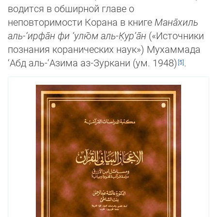
во­дится в обширной главе о
неповторимости Корана в книге
Мана̄хиль
аль-‘ирфа̄н фи ‘улю̄м аль-К̣ур’а̄н
(«Источники
поз­на­ния коранических наук») Мухаммада
‘Абд аль-‘Азима аз-Зуркани (ум. 1948)
.