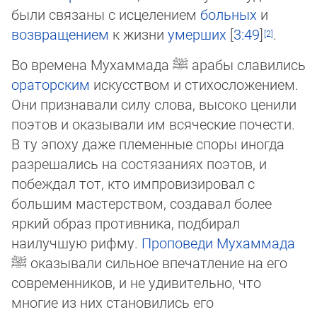
были связаны с исцелением
больных
и
возвращением
к жизни
умерших
[
3:49
]
.
Во времена Мухаммада
ﷺ
арабы славились
ораторским
искусством и стихосложением.
Они признавали силу слова, вы­со­ко ценили
поэтов и оказывали им всяческие почести.
В ту эпоху даже племенные споры иногда
разрешались на состя­за­ни­ях поэтов, и
побеждал тот, кто импровизировал с
большим мастерством, создавал более
яркий образ противника, подбирал
наилучшую рифму.
Проповеди Мухаммада
ﷺ
оказывали сильное впечатление на его
современников, и не удивительно, что
многие из них становились его