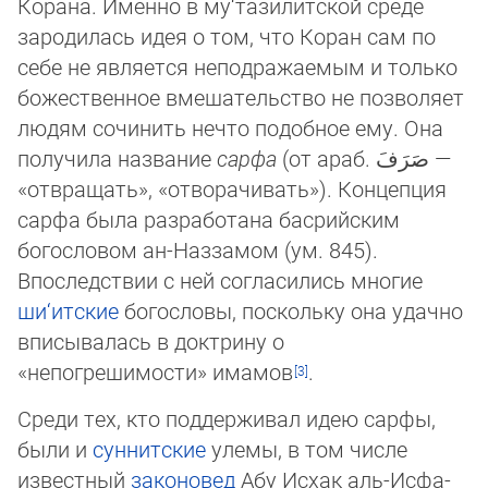
Корана. Именно в му‘тазилитской среде
зародилась идея о том, что Коран сам по
себе не является неподражаемым и только
божественное вмешательство не позволяет
людям со­чи­нить нечто подобное ему. Она
получила название
сарфа
(от араб. صَرَفَ —
«отвращать», «отворачивать»). Концепция
сар­фа была разработана басрийским
богословом ан-Наззамом (ум. 845).
Впоследствии с ней согласились многие
ши‘итские
бо­го­сло­вы, поскольку она удачно
вписывалась в доктрину о
«непогрешимости» имамов
.
Среди тех, кто поддерживал идею сарфы,
были и
суннитские
улемы, в том числе
известный
законовед
Абу Исхак аль-Ис­фа­