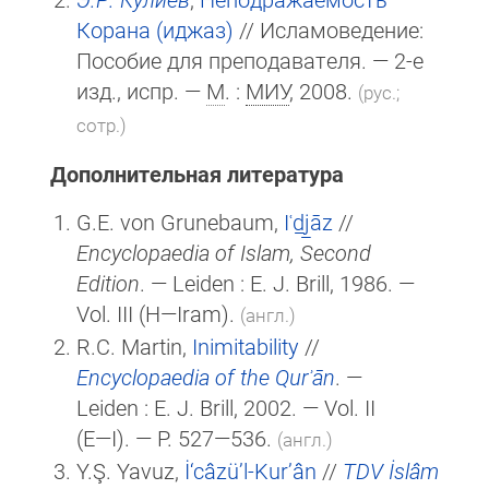
Корана (иджаз)
// Исламоведение:
Пособие для преподавателя. — 2-е
изд., испр. —
М
. :
МИУ
, 2008.
(рус.;
сотр.)
Дополнительная литература
G.E. von Grunebaum,
Iʿd̲j̲āz
//
Encyclopaedia of Islam, Second
Edition
. — Leiden :
E. J. Brill
, 1986. —
Vol. III (H—Iram).
(англ.)
R.C. Martin,
Inimitability
//
Encyclopaedia of the Qurʾān
. —
Leiden :
E. J. Brill
, 2002. — Vol. II
(E—I)
. — P. 527—536.
(англ.)
Y.Ş. Yavuz,
İ‘câzü’l-Kur’ân
//
TDV İslâm