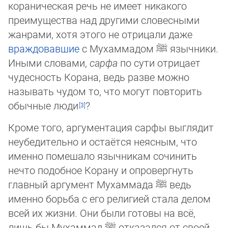
кораническая речь не имеет никакого
преимущества над другими словесными
жанрами, хотя этого не отрицали даже
враждовавшие
с Мухаммадом
ﷺ
язычники.
Иными словами,
сарфа
по сути отрицает
чудесность Корана, ведь разве можно
называть чу­дом то, что могут повторить
обычные люди
?
Кроме того, аргументация сарфы выглядит
неубедительно и остаётся неясным, что
именно помешало язычникам сочинить
нечто подобное Корану и опровергнуть
главный аргумент Мухаммада
ﷺ
ведь
именно борьба с его религией стала делом
всей их жизни. Они были готовы на всё,
лишь бы Мухаммад
ﷺ
отказался от своей