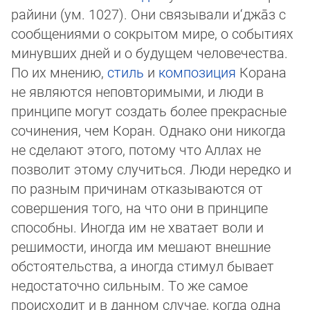
райини (ум. 1027). Они связывали и‘джа̄з с
сообщениями о сокрытом мире, о событиях
минувших дней и о будущем че­ло­ве­чества.
По их мнению,
стиль
и
композиция
Корана
не являются неповторимыми, и люди в
принципе могут создать бо­лее прекрасные
сочинения, чем Коран. Однако они никогда
не сделают этого, потому что Аллах не
позволит этому слу­чить­ся. Люди нередко и
по разным причинам отказываются от
совершения того, на что они в принципе
способны. Иногда им не хватает воли и
решимости, иногда им мешают внешние
обстоятельства, а иногда стимул бывает
недостаточно сильным. То же самое
происходит и в данном случае, когда одна