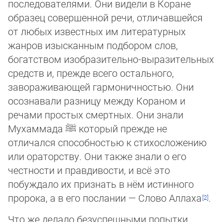
последователями. Они видели в Коране
образец совершенной речи, отличавшейся
от любых известных им литературных
жанров изысканным подбором слов,
богатством изобразительно-выразительных
средств и, прежде всего остального,
завораживающей гармоничностью. Они
осознавали разницу между Кораном и
речами простых смертных. Они знали
Мухаммада
ﷺ
который прежде не
отличался способностью к стихо­сло­же­нию
или ора­тор­ству. Они так­же знали о его
честности и правдивости, и всё это
побуждало их признать в нём истинного
пророка, а в его пос­ла­нии — Сло­во Ал­ла­ха
.
Что же делало безуспешными попытки