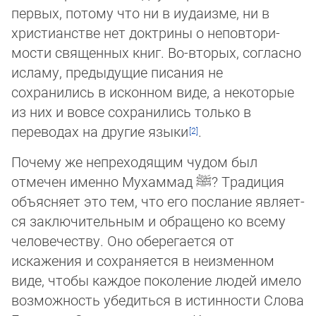
первых, по­то­му что ни в иудаизме, ни в
христианстве нет доктрины о неповто­ри­
мос­ти свя­щен­ных книг. Во-вторых, согласно
исламу, предыдущие писания не
сохранились в ис­кон­ном ви­де, а некоторые
из них и вовсе сох­ра­нились только в
переводах на другие языки
.
Почему же непреходящим чудом был
отмечен именно Мухаммад
ﷺ
? Традиция
объясняет это тем, что его послание яв­ля­ет­
ся заключительным и обращено ко всему
человечеству. Оно оберегается от
искажения и сохраняется в неизменном
виде, что­бы каждое поколение людей имело
возможность убедиться в истинности Слова