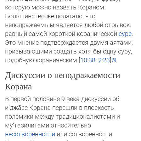
которую можно назвать Ко­ра­ном.
Большинство же полагало, что
неподражаемым является любой отрывок,
равный самой короткой коранической
суре
.
Это мнение подтверждается двумя аятами,
призывающими создать хотя бы одну суру,
подобную кораническим [
10:38
;
2:23
]
.
Дискуссии о неподражаемости
Корана
В первой половине 9 века дискуссии об
и‘джа̄зе Корана перешли в плоскость
полемики между традиционалистами и
му‘та­зи­ли­тами относительно
несотворённости
или сотворённости