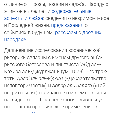
отличие от прозы, поэзии и садж‘а. Наряду с
этим он выделяет и
содержательные
аспекты и‘джа̄­за
: сведения о незримом мире
и Последней жизни,
предсказания
о
событиях в бу­ду­щем,
рассказы
о
древних
народах
.
Дальнейшие исследования коранической
риторики связаны с именем другого аш‘а­
рит­ского богослова и лингвиста ‘Абд аль-
Кахира аль-Джурджани (ум. 1078). Его трак­
та­ты
Дала̄’иль аль-и‘джа̄з
(«Доказательства
неповторимости») и
Асра̄р аль-баляга
(«Тай­
ны ри­торики») отличаются системностью и
наглядностью. Позднее многие выводы учё­
но­го нашли практическое применение в