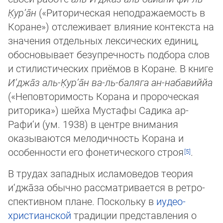
К̣ур’а̄н
(«Риторическая неподражаемость в
Коране») от­сле­живает влияние контекста на
значения отдельных лексических единиц,
обо­сно­вы­вает безупречность подбора слов
и стилистических приёмов в Коране. В книге
И‘джа̄з аль-К̣ур’а̄н ва-ль-баляга ан-набавиййа
(«Неповторимость Корана и пророческая
риторика») шейха Мустафы Садика ар-
Рафи‘и (ум. 1938) в центре внимания
оказываются мело­дич­ность Корана и
особенности его фонетического строя
.
В трудах западных исламоведов теория
и‘джа̄за обычно рассматривается в ретро­
спек­тивном плане. Поскольку в
иудео-
христианской
традиции представления о