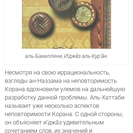
аль-Бакилляни,
И‘джа̄з аль-К̣ур’а̄н
.
Несмотря на свою иррациональность,
взгляды ан-Наззама на неповторимость
Корана вдохновили улемов на дальнейшую
разработку данной проблемы. Аль-Хаттаби
на­зы­ва­ет уже несколько аспектов
неповторимости Корана. С одной стороны,
он объяс­ня­ет и‘джа̄з удивительным
сочетанием слов, их значений и