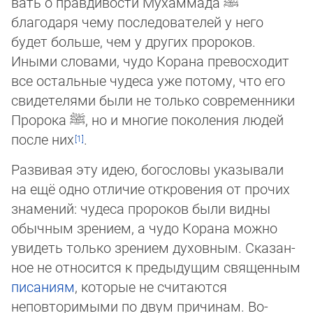
вать о правдивости Мухаммада
ﷺ
благодаря чему последо­вателей у него
будет боль­ше, чем у других пророков.
Иными словами, чудо Корана превосходит
все ос­таль­ные чудеса уже потому, что его
свидетелями были не только современники
Про­ро­ка
ﷺ
, но и многие поколения людей
после них
.
Развивая эту идею, богословы указывали
на ещё одно отличие откровения от прочих
знамений: чудеса пророков были вид­ны
обычным зрением, а чудо Корана можно
уви­деть только зрением духовным. Ска­зан­
ное не относится к предыдущим священным
писаниям
, которые не считаются
неповторимыми по двум причинам. Во-