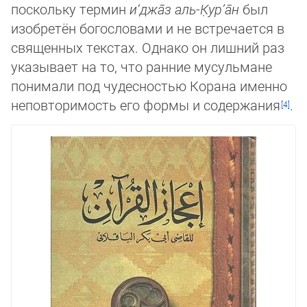
поскольку термин
и‘джа̄з аль-К̣ур’а̄н
был
изобретён богословами и не встре­чается в
священных текстах. Однако он лишний раз
указывает на то, что ранние мусульмане
понимали под чу­дес­нос­тью Корана именно
неповторимость его формы и содержания
.