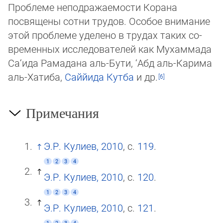
Проблеме неподражаемости Корана
посвящены сотни трудов. Особое внимание
этой проблеме уделено в трудах таких со­
вре­менных исследователей как Мухаммада
Са‘ида Рамадана аль-Бути, ‘Абд аль-Карима
аль-Хатиба,
Саййида Кутба
и др.
Примечания
Э.Р. Кулиев, 2010
, с.
119
.
1
2
3
4
Э.Р. Кулиев, 2010
, с.
120
.
1
2
3
4
Э.Р. Кулиев, 2010
, с.
121
.
1
2
3
4