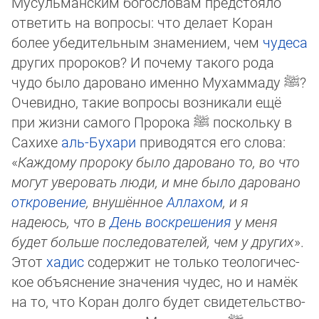
Мусульманским богословам предстояло
ответить на вопросы: что делает Коран
более убеди­тельным знамением, чем
чудеса
других пророков? И почему такого рода
чудо было даровано именно Мухаммаду
ﷺ
?
Очевидно, такие вопросы возникали ещё
при жизни самого Пророка
ﷺ
поскольку в
Сахихе
аль-Бухари
приводятся его слова:
«
Каж­дому пророку было даровано то, во что
могут уверовать люди, и мне было даро­ва­но
откровение
, внушённое
Аллахом
, и я
надеюсь, что в
День воскрешения
у меня
будет боль­ше последо­вателей, чем у других
».
Этот
хадис
содержит не только теологичес­
кое объяснение значения чудес, но и намёк
на то, что Коран долго будет свиде­тельство­