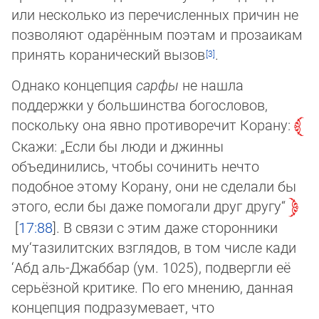
или несколько из перечисленных причин не
позволяют одарённым по­этам и прозаикам
принять коранический вызов
.
Однако концепция
сарфы
не нашла
поддержки у большинства богословов,
поскольку она явно противоречит Корану:
Ска­жи: „Если бы люди и джинны
объединились, чтобы сочинить нечто
подобное этому Корану, они не сделали бы
этого, если бы даже помогали друг другу“
17:88
. В связи с этим даже сторонники
му‘тазилитских взглядов, в том числе кади
‘Абд аль-Джаббар (ум. 1025), подвергли её
серьёзной критике. По его мнению, данная
концепция подразумевает, что