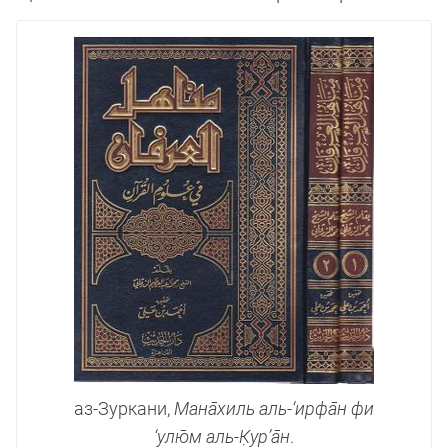
аз-Зуркани,
Мана̄хиль аль-‘ирфа̄н фи
‘улю̄м аль-К̣ур’а̄н
.