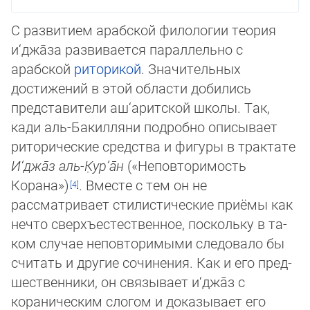
С развитием арабской филологии теория
и‘джа̄за развивается параллельно с
арабской
риторикой
. Значительных
достижений в этой области добились
представители аш‘а­рит­ской школы. Так,
кади аль-Бакилляни подробно описывает
риторические сред­ства и фигуры в трактате
И‘джа̄з аль-К̣ур’а̄н
(«Неповторимость
Корана»)
. Вместе с тем он не
рассматривает стилистические приёмы как
нечто сверхъестественное, поскольку в та­
ком случае неповторимыми следовало бы
считать и другие сочинения. Как и его пред­
шест­венники, он связывает и‘джа̄з с
кораническим слогом и доказывает его